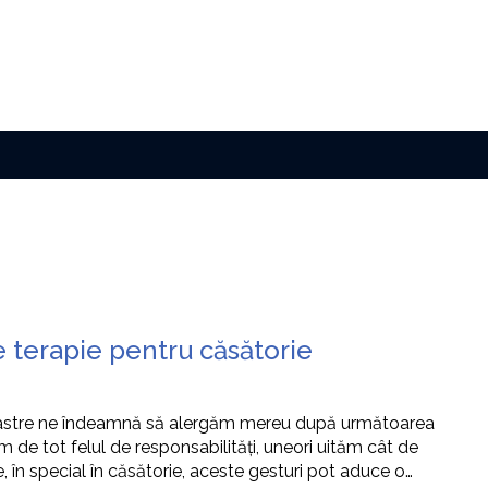
e terapie pentru căsătorie
or noastre ne îndeamnă să alergăm mereu după următoarea
 de tot felul de responsabilități, uneori uităm cât de
e, în special în căsătorie, aceste gesturi pot aduce o…