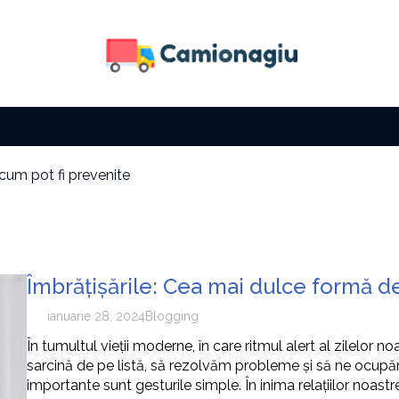
 cum pot fi prevenite
 fără să îți fie foame
a solară
i factura la electricitate
i cu zi
e tip de activitate
Îmbrățișările: Cea mai dulce formă d
 cum pot fi prevenite
ianuarie 28, 2024
Blogging
În tumultul vieții moderne, în care ritmul alert al zilel
sarcină de pe listă, să rezolvăm probleme și să ne ocupăm
importante sunt gesturile simple. În inima relațiilor noastr