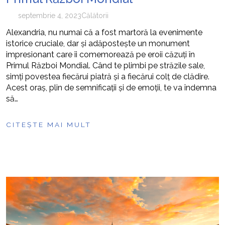
septembrie 4, 2023
Călătorii
Alexandria, nu numai că a fost martoră la evenimente
istorice cruciale, dar și adăpostește un monument
impresionant care îi comemorează pe eroii căzuți în
Primul Război Mondial. Când te plimbi pe străzile sale,
simți povestea fiecărui piatră și a fiecărui colț de clădire.
Acest oraș, plin de semnificații și de emoții, te va îndemna
să…
CITEȘTE MAI MULT