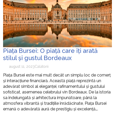
Piața Bursei: O piață care îți arată
stilul și gustul Bordeaux
august 11, 2023
Călătorii
Piața Bursei este mai mult decât un simplu loc de comerț
și interacțiune financiară. Această piață reprezintă un
adevărat simbol al eleganței, rafinamentului și gustului
sofisticat, asemenea celebrului vin Bordeaux. De la istoria
sa îndelungată și arhitectura impunătoare, până la
atmosfera vibrantă și tradițiile înrădăcinate, Piața Bursei
emană o adevărată aură de prestigiu și excelență….