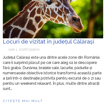
Locuri de vizitat în județul Călărași
iulie 1, 2026
Călătorii
Județul Călărași este una dintre acele zone din România
care îi surprind plăcut pe cei care aleg să le descopere
fără grabă. Dunărea, brațele sale, lacurile, pădurile și
numeroasele obiective istorice transformă această parte
a țării într-o destinație potrivită pentru excursii de o zi sau
pentru un weekend relaxant. În plus, multe dintre atracții
sunt…
CITEȘTE MAI MULT