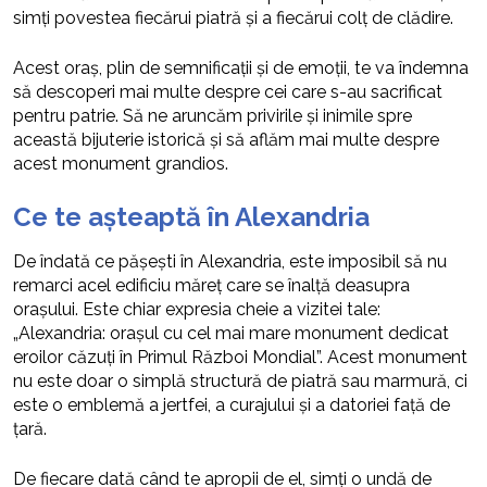
simți povestea fiecărui piatră și a fiecărui colț de clădire.
Acest oraș, plin de semnificații și de emoții, te va îndemna
să descoperi mai multe despre cei care s-au sacrificat
pentru patrie. Să ne aruncăm privirile și inimile spre
această bijuterie istorică și să aflăm mai multe despre
acest monument grandios.
Ce te așteaptă în Alexandria
De îndată ce pășești în Alexandria, este imposibil să nu
remarci acel edificiu măreț care se înalță deasupra
orașului. Este chiar expresia cheie a vizitei tale:
„Alexandria: orașul cu cel mai mare monument dedicat
eroilor căzuți în Primul Război Mondial”. Acest monument
nu este doar o simplă structură de piatră sau marmură, ci
este o emblemă a jertfei, a curajului și a datoriei față de
țară.
De fiecare dată când te apropii de el, simți o undă de