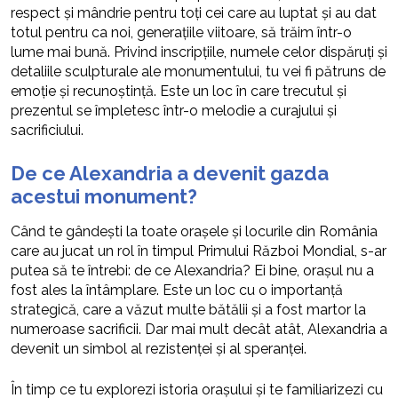
respect și mândrie pentru toți cei care au luptat și au dat
totul pentru ca noi, generațiile viitoare, să trăim într-o
lume mai bună. Privind inscripțiile, numele celor dispăruți și
detaliile sculpturale ale monumentului, tu vei fi pătruns de
emoție și recunoștință. Este un loc în care trecutul și
prezentul se împletesc într-o melodie a curajului și
sacrificiului.
De ce Alexandria a devenit gazda
acestui monument?
Când te gândești la toate orașele și locurile din România
care au jucat un rol în timpul Primului Război Mondial, s-ar
putea să te întrebi: de ce Alexandria? Ei bine, orașul nu a
fost ales la întâmplare. Este un loc cu o importanță
strategică, care a văzut multe bătălii și a fost martor la
numeroase sacrificii. Dar mai mult decât atât, Alexandria a
devenit un simbol al rezistenței și al speranței.
În timp ce tu explorezi istoria orașului și te familiarizezi cu