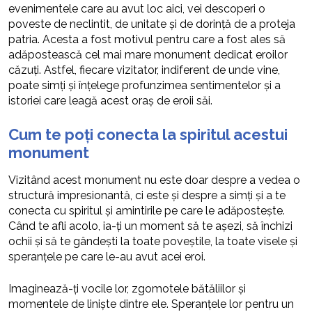
evenimentele care au avut loc aici, vei descoperi o
poveste de neclintit, de unitate și de dorință de a proteja
patria. Acesta a fost motivul pentru care a fost ales să
adăpostească cel mai mare monument dedicat eroilor
căzuți. Astfel, fiecare vizitator, indiferent de unde vine,
poate simți și înțelege profunzimea sentimentelor și a
istoriei care leagă acest oraș de eroii săi.
Cum te poți conecta la spiritul acestui
monument
Vizitând acest monument nu este doar despre a vedea o
structură impresionantă, ci este și despre a simți și a te
conecta cu spiritul și amintirile pe care le adăpostește.
Când te afli acolo, ia-ți un moment să te așezi, să închizi
ochii și să te gândești la toate poveștile, la toate visele și
speranțele pe care le-au avut acei eroi.
Imaginează-ți vocile lor, zgomotele bătăliilor și
momentele de liniște dintre ele. Speranțele lor pentru un