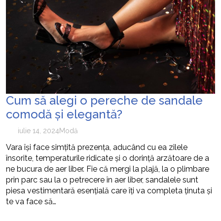
Cum să alegi o pereche de sandale
comodă și elegantă?
iulie 14, 2024
Modă
Vara își face simțită prezența, aducând cu ea zilele
însorite, temperaturile ridicate și o dorință arzătoare de a
ne bucura de aer liber. Fie că mergi la plajă, la o plimbare
prin parc sau la o petrecere în aer liber, sandalele sunt
piesa vestimentară esențială care îți va completa ținuta și
te va face să…