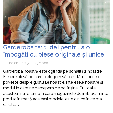
Garderoba ta: 3 idei pentru a o
îmbogăți cu piese originale și unice
noiembrie 5, 2023
Modă
Garderoba noastră este oglinda personalității noastre.
Fiecare piesă pe care o alegem să o purtăm spune o
poveste despre gusturile noastre, interesele noastre și
modul în care ne percepem pe noi înșine. Cu toate
acestea, într-o lume în care magazinele de îmbrăcăminte
produc în masă aceleași modele, este din ce în ce mai
dificil să…