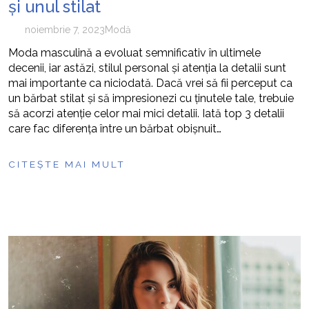
și unul stilat
noiembrie 7, 2023
Modă
Moda masculină a evoluat semnificativ în ultimele
decenii, iar astăzi, stilul personal și atenția la detalii sunt
mai importante ca niciodată. Dacă vrei să fii perceput ca
un bărbat stilat și să impresionezi cu ținutele tale, trebuie
să acorzi atenție celor mai mici detalii. Iată top 3 detalii
care fac diferența între un bărbat obișnuit…
CITEȘTE MAI MULT