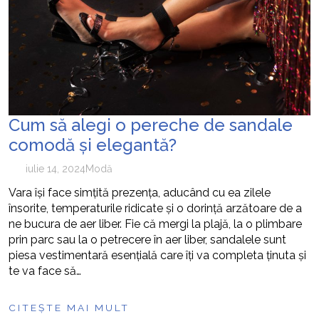
cum pot fi prevenite
Cum să alegi o pereche de sandale
comodă și elegantă?
iulie 14, 2024
Modă
Vara își face simțită prezența, aducând cu ea zilele
însorite, temperaturile ridicate și o dorință arzătoare de a
ne bucura de aer liber. Fie că mergi la plajă, la o plimbare
prin parc sau la o petrecere în aer liber, sandalele sunt
piesa vestimentară esențială care îți va completa ținuta și
te va face să…
CITEȘTE MAI MULT