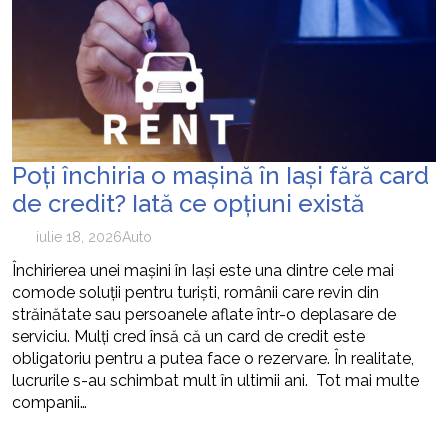
Poți închiria o mașină în Iași fără card
de credit? Iată ce opțiuni există
iulie 18, 2026
Auto
Închirierea unei mașini în Iași este una dintre cele mai
comode soluții pentru turiști, românii care revin din
străinătate sau persoanele aflate într-o deplasare de
serviciu. Mulți cred însă că un card de credit este
obligatoriu pentru a putea face o rezervare. În realitate,
lucrurile s-au schimbat mult în ultimii ani. Tot mai multe
companii…