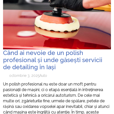
Când ai nevoie de un polish
profesional și unde găsești servicii
de detailing în Iași
octombrie 3, 2025
Auto
Un polish profesional nu este doar un moft pentru
pasionații de mașini, ci o etapă esențială în întreținerea
estetică și tehnică a oricărui autoturism. De cele mai
multe ori, zgârieturile fine, urmele de spălare, petele de
rășină sau oxidarea vopselei apar inevitabil, chiar și atunci
când mașina este îngrijită cu atenție. În timp, aceste