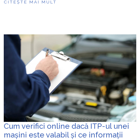
CITEȘTE MAI MULT
Cum verifici online dacă ITP-ul unei
mașini este valabil și ce informații