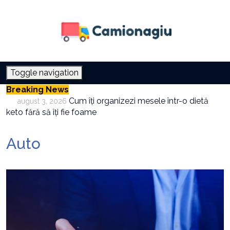
Toggle navigation
Breaking News
Cum îți organizezi mesele într-o dietă
august 3, 2026
keto fără să îți fie foame
Cum combini crema hidratantă cu
iulie 30, 2026
protecția solară
Auto
Cum folosești aerul condiționat fără să
iulie 27, 2026
crești factura la electricitate
Cum integrezi oțetul de orez în meniul de
iulie 23, 2026
zi cu zi
Este tehnica Pomodoro potrivită pentru
iulie 21, 2026
orice tip de activitate
Cele mai frecvente cauze ale anxietății și
august 5, 2026
cum pot fi prevenite