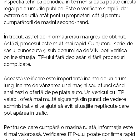
inspecția tehnică periodică în termen și dacă poate circula
legal pe drumurile publice. Este o verificare simplă, dar
extrem de utilă atât pentru proprietari, cât și pentru
cumpărătorii de mașini second-hand.
În trecut, astfel de informații erau mai greu de obținut.
Astăzi, procesul este mult mai rapid. Cu ajutorul seriei de
șasiu, cunoscută și sub denumirea de VIN, poți verifica
online situația ITP-ului fără deplasări și fără proceduri
complicate.
Această verificare este importantă înainte de un drum
lung, înainte de vânzarea unei mașini sau atunci când
analizezi o ofertă de pe piața auto. Un vehicul cu ITP
valabil oferă mai multă siguranță din punct de vedere
administrativ și te ajută să eviți situațiile neplăcute care
pot apărea în trafic.
Pentru cei care cumpără o mașină rulată, informația este
și mai valoroasă. Verificarea ITP-ului poate confirma rapid