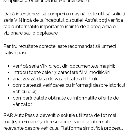
simplifica procesul de luare a unei decizii.
Dacă intenționezi să cumperi o mașină, este util să soliciți
seria VIN încă de la începutul discuției. Astfel poți verifica
rapid informațiile importante înainte de a programa o
vizionare sau o deplasare.
Pentru rezultate corecte, este recomandat să urmezi
câțiva pași:
verifică seria VIN direct din documentele mașinii;
introdu toate cele 17 caractere fără modificări;
analizează data de valabilitate a ITP-ului;
completează verificarea cu informații despre istoricul
vehiculului;
compară datele obținute cu informațiile oferite de
vânzător.
RAR AutoPass a devenit o soluție utilizată de tot mai
mulți șoferi care își doresc acces rapid la informații
relevante despre vehicule. Platforma simplifică procesul