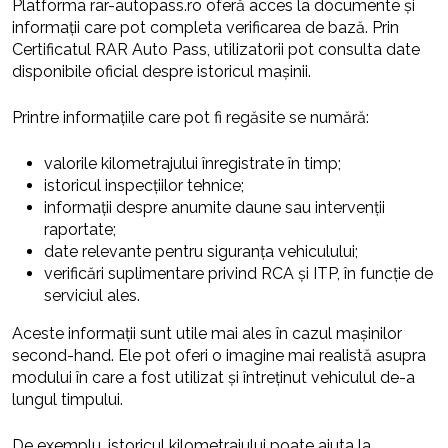
Platforma rar-autopass.ro oferă acces la documente și
informații care pot completa verificarea de bază. Prin
Certificatul RAR Auto Pass, utilizatorii pot consulta date
disponibile oficial despre istoricul mașinii.
Printre informațiile care pot fi regăsite se numără:
valorile kilometrajului înregistrate în timp;
istoricul inspecțiilor tehnice;
informații despre anumite daune sau intervenții
raportate;
date relevante pentru siguranța vehiculului;
verificări suplimentare privind RCA și ITP, în funcție de
serviciul ales.
Aceste informații sunt utile mai ales în cazul mașinilor
second-hand. Ele pot oferi o imagine mai realistă asupra
modului în care a fost utilizat și întreținut vehiculul de-a
lungul timpului.
De exemplu, istoricul kilometrajului poate ajuta la