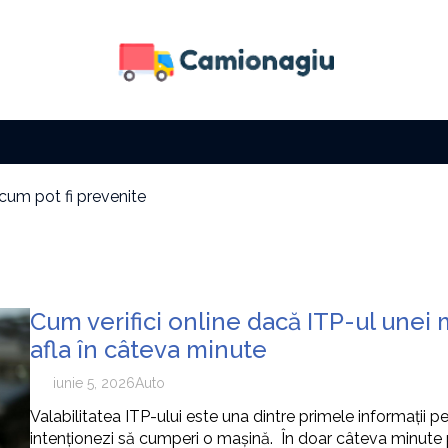
 cum pot fi prevenite
 fără să îți fie foame
a solară
i factura la electricitate
i cu zi
e tip de activitate
Cum verifici online dacă ITP-ul unei m
 cum pot fi prevenite
afla în câteva minute
iunie 5, 2026
Auto
Valabilitatea ITP-ului este una dintre primele informații pe
intenționezi să cumperi o mașină. În doar câteva minute po