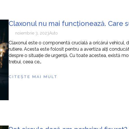
Claxonul nu mai funcționează. Care 
noiembrie 3, 2023
Auto
Claxonul este o componentă crucială a oricărui vehicul, d
rutiere. Acesta este folosit pentru a avertiza alți conducă
despre o situație de urgență. Cu toate acestea, există m
trebui, ceea ce…
CITEȘTE MAI MULT