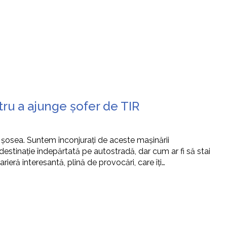
tru a ajunge șofer de TIR
e șosea. Suntem înconjurați de aceste mașinării
stinație îndepărtată pe autostradă, dar cum ar fi să stai
rieră interesantă, plină de provocări, care îți…