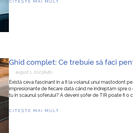
CITEȘTE MAI MULT
Ghid complet: Ce trebuie să faci pen
august 1, 2023
Auto
Există ceva fascinant în a fi la volanul unui mastodont p
impresionante de fiecare dată când ne îndreptăm spre o de
tu în scaunul șoferului? A deveni șofer de TIR poate fi o ca
CITEȘTE MAI MULT