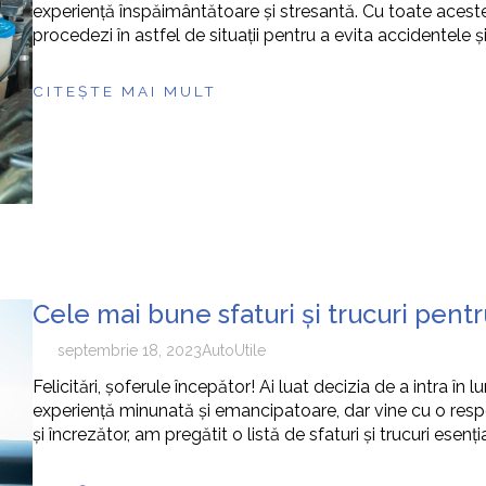
experiență înspăimântătoare și stresantă. Cu toate aceste
procedezi în astfel de situații pentru a evita accidentele
CITEȘTE MAI MULT
Cele mai bune sfaturi și trucuri pentr
septembrie 18, 2023
Auto
Utile
Felicitări, șoferule începător! Ai luat decizia de a intra în
experiență minunată și emancipatoare, dar vine cu o respon
și încrezător, am pregătit o listă de sfaturi și trucuri esenț