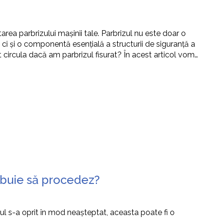
tarea parbrizului mașinii tale. Parbrizul nu este doar o
 ci și o componentă esențială a structurii de siguranță a
ot circula dacă am parbrizul fisurat? În acest articol vom…
ebuie să procedez?
orul s-a oprit în mod neașteptat, aceasta poate fi o