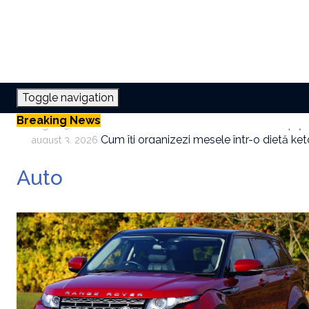
Toggle navigation
Breaking News
Cum îți organizezi mesele într-o dietă keto
august 3, 2026
Cum combini crema hidratantă cu protecți
iulie 30, 2026
Cum folosești aerul condiționat fără să creșt
iulie 27, 2026
Auto
Cum integrezi oțetul de orez în meniul de z
iulie 23, 2026
Este tehnica Pomodoro potrivită pentru oric
iulie 21, 2026
Cele mai frecvente cauze ale anxietății și
august 5, 2026