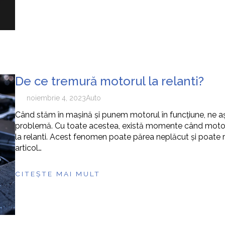
De ce tremură motorul la relanti?
noiembrie 4, 2023
Auto
Când stăm în mașină și punem motorul în funcțiune, ne așt
problemă. Cu toate acestea, există momente când motoru
la relanti. Acest fenomen poate părea neplăcut și poate rid
articol…
CITEȘTE MAI MULT