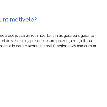
sunt motivele?
eoarece joacă un rol important în asigurarea siguranței
tori de vehicule și pietoni despre prezența mașinii sau
omente în care claxonul nu mai funcționează așa cum ar