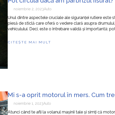
Pot circula dacă am parbrizul fisurat?
noiembrie 2, 2023
Auto
Unul dintre aspectele cruciale ale siguranței rutiere este s
piesă de sticlă care oferă o vedere clară asupra drumului,
vehiculului. Deci, este o întrebare validă și importantă: p
CITEȘTE MAI MULT
Mi s-a oprit motorul în mers. Cum tr
noiembrie 1, 2023
Auto
Atunci când te afli la volanul mașinii tale și simți că mot