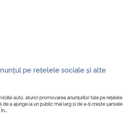
nunțul pe rețelele sociale și alte
viciile auto, atunci promovarea anunțurilor tale pe rețelele
ă de a ajunge la un public mai larg și de a-ți crește șansele
 În…