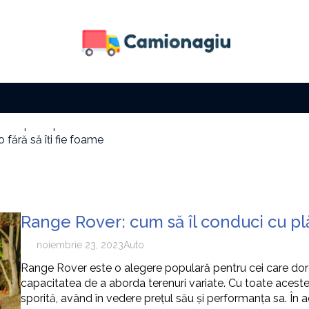
 fără să îți fie foame
a solară
i factura la electricitate
i cu zi
e tip de activitate
 cum pot fi prevenite
Range Rover: cum să îl conduci cu pl
noiembrie 23, 2023
Auto
Range Rover este o alegere populară pentru cei care dore
capacitatea de a aborda terenuri variate. Cu toate aceste
sporită, având în vedere prețul său și performanța sa. Î