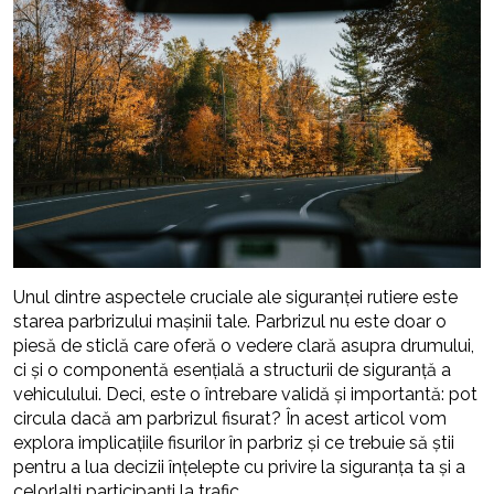
Unul dintre aspectele cruciale ale siguranței rutiere este
starea parbrizului mașinii tale. Parbrizul nu este doar o
piesă de sticlă care oferă o vedere clară asupra drumului,
ci și o componentă esențială a structurii de siguranță a
vehiculului. Deci, este o întrebare validă și importantă: pot
circula dacă am parbrizul fisurat? În acest articol vom
explora implicațiile fisurilor în parbriz și ce trebuie să știi
pentru a lua decizii înțelepte cu privire la siguranța ta și a
celorlalți participanți la trafic.