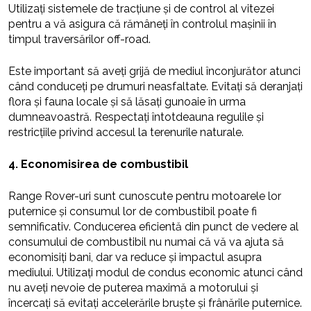
Utilizați sistemele de tracțiune și de control al vitezei
pentru a vă asigura că rămâneți în controlul mașinii în
timpul traversărilor off-road.
Este important să aveți grijă de mediul înconjurător atunci
când conduceți pe drumuri neasfaltate. Evitați să deranjați
flora și fauna locale și să lăsați gunoaie în urma
dumneavoastră. Respectați întotdeauna regulile și
restricțiile privind accesul la terenurile naturale.
4. Economisirea de combustibil
Range Rover-uri sunt cunoscute pentru motoarele lor
puternice și consumul lor de combustibil poate fi
semnificativ. Conducerea eficientă din punct de vedere al
consumului de combustibil nu numai că vă va ajuta să
economisiți bani, dar va reduce și impactul asupra
mediului. Utilizați modul de condus economic atunci când
nu aveți nevoie de puterea maximă a motorului și
încercați să evitați accelerările bruște și frânările puternice.