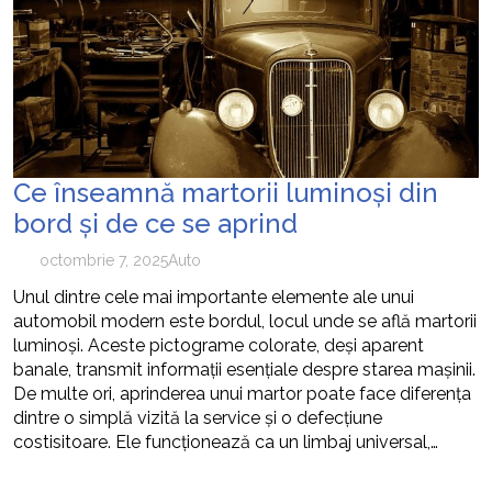
cum pot fi prevenite
Ce înseamnă martorii luminoși din
bord și de ce se aprind
octombrie 7, 2025
Auto
Unul dintre cele mai importante elemente ale unui
automobil modern este bordul, locul unde se află martorii
luminoși. Aceste pictograme colorate, deși aparent
banale, transmit informații esențiale despre starea mașinii.
De multe ori, aprinderea unui martor poate face diferența
dintre o simplă vizită la service și o defecțiune
costisitoare. Ele funcționează ca un limbaj universal,…