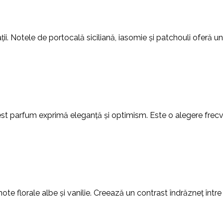
 Notele de portocală siciliană, iasomie și patchouli oferă un e
cest parfum exprimă eleganță și optimism. Este o alegere frecven
te florale albe și vanilie. Creează un contrast îndrăzneț într