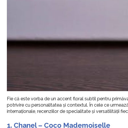
Fie că este vorba de un accent floral subtil pentru primăva
potrivire cu personalitatea și contextul. În cele ce urmea
internaționale, recenziilor de specialitate și versatilității fie
1. Chanel – Coco Mademoiselle