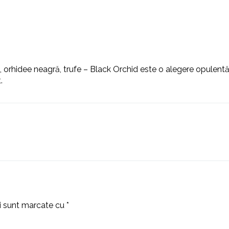
 orhidee neagră, trufe – Black Orchid este o alegere opulentă
.
ii sunt marcate cu
*