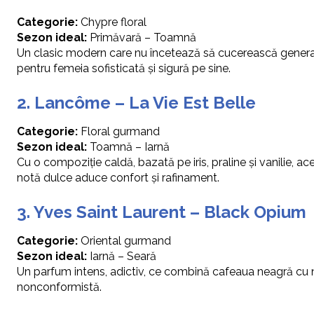
Categorie:
Chypre floral
Sezon ideal:
Primăvară – Toamnă
Un clasic modern care nu încetează să cucerească generații.
pentru femeia sofisticată și sigură pe sine.
2. Lancôme – La Vie Est Belle
Categorie:
Floral gurmand
Sezon ideal:
Toamnă – Iarnă
Cu o compoziție caldă, bazată pe iris, praline și vanilie, a
notă dulce aduce confort și rafinament.
3. Yves Saint Laurent – Black Opium
Categorie:
Oriental gurmand
Sezon ideal:
Iarnă – Seară
Un parfum intens, adictiv, ce combină cafeaua neagră cu no
nonconformistă.