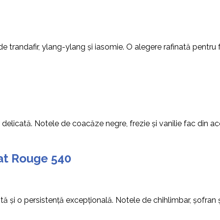
e trandafir, ylang-ylang și iasomie. O alegere rafinată pentru
elicată. Notele de coacăze negre, frezie și vanilie fac din ace
rat Rouge 540
tă și o persistență excepțională. Notele de chihlimbar, șofran