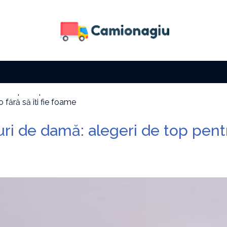
 fără să îți fie foame
a solară
i factura la electricitate
ri de damă: alegeri de top pent
i cu zi
e tip de activitate
 cum pot fi prevenite