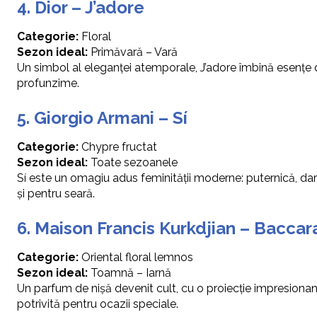
4. Dior – J’adore
Categorie:
Floral
Sezon ideal:
Primăvară – Vară
Un simbol al eleganței atemporale, J’adore îmbină esențe d
profunzime.
5. Giorgio Armani – Sí
Categorie:
Chypre fructat
Sezon ideal:
Toate sezoanele
Sí este un omagiu adus feminității moderne: puternică, dar d
și pentru seară.
6. Maison Francis Kurkdjian – Bacca
Categorie:
Oriental floral lemnos
Sezon ideal:
Toamnă – Iarnă
Un parfum de nișă devenit cult, cu o proiecție impresionan
potrivită pentru ocazii speciale.