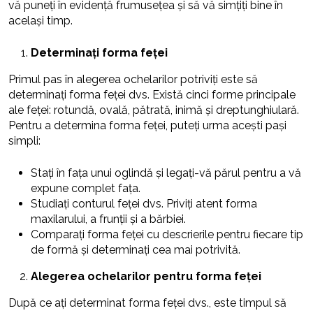
vă puneți în evidență frumusețea și să vă simțiți bine în
același timp.
Determinați forma feței
Primul pas în alegerea ochelarilor potriviți este să
determinați forma feței dvs. Există cinci forme principale
ale feței: rotundă, ovală, pătrată, inimă și dreptunghiulară.
Pentru a determina forma feței, puteți urma acești pași
simpli:
Stați în fața unui oglindă și legați-vă părul pentru a vă
expune complet fața.
Studiați conturul feței dvs. Priviți atent forma
maxilarului, a frunții și a bărbiei.
Comparați forma feței cu descrierile pentru fiecare tip
de formă și determinați cea mai potrivită.
Alegerea ochelarilor pentru forma feței
După ce ați determinat forma feței dvs., este timpul să