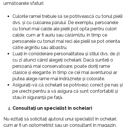
următoarele sfaturi:
Culorile ramei trebuie să se potrivească cu tonul pielii
dvs. și cu culoarea părului. De exemplu, persoanele
cu tonuri mai calde ale pielii pot opta pentru culori
calde, cum ar fi auriu sau cărămiziu, în timp ce
persoanele cu tonuri mai reci ale pielii se pot orienta
către argintiu sau albastru.
Luați în considerare personalitatea și stilul dvs. de zi
cu zi atunci când alegeți ochelarii. Dacă sunteți o
persoană mai conservatoare, poate doriți rame
clasice și elegante, în timp ce cei mai aventuroși ar
putea alege rame mai îndrăznețe și colorate.
Asigurați-vă că ochelarii se potrivesc corect pe nas și
pe urechi pentru a vă asigura că sunt confortabili și
stau în siguranță pe față.
Consultați un specialist în ochelari
Nu ezitați să solicitați ajutorul unui specialist în ochelari,
cum ar fi un optometrist sau un consultant în magazin,