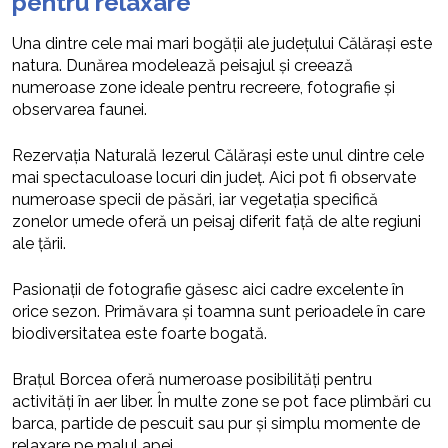
pentru relaxare
Una dintre cele mai mari bogății ale județului Călărași este
natura. Dunărea modelează peisajul și creează
numeroase zone ideale pentru recreere, fotografie și
observarea faunei.
Rezervația Naturală Iezerul Călărași este unul dintre cele
mai spectaculoase locuri din județ. Aici pot fi observate
numeroase specii de păsări, iar vegetația specifică
zonelor umede oferă un peisaj diferit față de alte regiuni
ale țării.
Pasionații de fotografie găsesc aici cadre excelente în
orice sezon. Primăvara și toamna sunt perioadele în care
biodiversitatea este foarte bogată.
Brațul Borcea oferă numeroase posibilități pentru
activități în aer liber. În multe zone se pot face plimbări cu
barca, partide de pescuit sau pur și simplu momente de
relaxare pe malul apei.