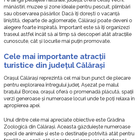
mănăstiri, muzee și zone ideale pentru pescuit, plimbări
sau observarea păsărilor. Dacă îți dorești o vacanță
liniștită, departe de aglomerație, Călărași poate deveni o
alegere foarte inspirată. Important este să îți organizezi
traseul astfel încât să ai timp să descoperi atât atracțiile
cunoscute, cât și locurile mai puțin promovate.
Cele mai importante atracții
turistice din județul Călărași
Orașul Călărași reprezintă cel mai bun punct de plecare
pentru explorarea întregului județ. Așezat pe malul
brațului Borcea, orașul oferă o promenadă plăcută, spații
verzi generoase și numeroase locuri unde te poți relaxa în
apropierea apei.
Unul dintre cele mai apreciate obiective este Grădina
Zoologică din Călărași. Aceasta găzduiește numeroase
specii de animale și este o destinație potrivită atât pentru