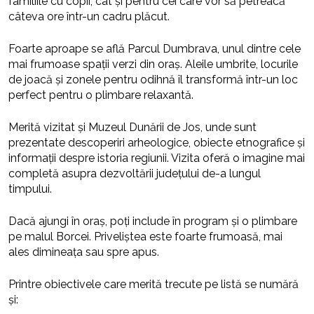
familiile cu copii, cât și pentru cei care vor să petreacă
câteva ore într-un cadru plăcut.
Foarte aproape se află Parcul Dumbrava, unul dintre cele
mai frumoase spații verzi din oraș. Aleile umbrite, locurile
de joacă și zonele pentru odihnă îl transformă într-un loc
perfect pentru o plimbare relaxantă.
Merită vizitat și Muzeul Dunării de Jos, unde sunt
prezentate descoperiri arheologice, obiecte etnografice și
informații despre istoria regiunii. Vizita oferă o imagine mai
completă asupra dezvoltării județului de-a lungul
timpului.
Dacă ajungi în oraș, poți include în program și o plimbare
pe malul Borcei. Priveliștea este foarte frumoasă, mai
ales dimineața sau spre apus.
Printre obiectivele care merită trecute pe listă se numără
și: