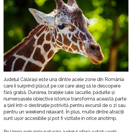
Județul Călărași este una dintre acele zone din România
care îi surprind plăcut pe cei care aleg să le descopere
fără grabă. Dunărea, brațele sale, lacurile, pădurile și
numeroasele obiective istorice transformă această parte
a țării într-o destinație potrivită pentru excursii de o zi sau
pentru un weekend relaxant. În plus, multe dintre atracții
sunt ușor accesibile și pot fi vizitate în orice anotimp.
Pe lângă peisajele naturale, județul oferă cetăți vechi,