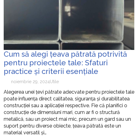
cum pot fi prevenite
Cum să alegi țeava pătrată potrivită
pentru proiectele tale: Sfaturi
practice și criterii esențiale
noiembrie 29, 2024
Utile
Alegerea unei țevi pătrate adecvate pentru proiectele tale
poate influența direct calitatea, siguranța și durabilitatea
construcției sau a aplicației respective. Fie că planifici o
construcție de dimensiuni mari, cum ar fi o structură
metalică, sau un proiect mai mic, precum un gard sau un
suport pentru diverse obiecte, țeava pătrată este un
material versatil și…