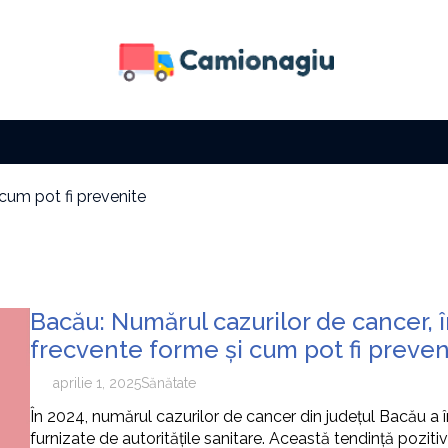
 cum pot fi prevenite
 fără să îți fie foame
a solară
i factura la electricitate
i cu zi
e tip de activitate
Bacău: Numărul cazurilor de cancer, 
 cum pot fi prevenite
frecvente forme și cum pot fi preven
aprilie 1, 2025
Sănătate
În 2024, numărul cazurilor de cancer din județul Bacău a 
furnizate de autoritățile sanitare. Această tendință pozitiv