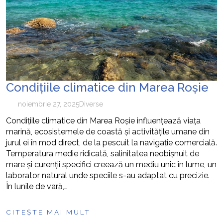
cum pot fi prevenite
Condițiile climatice din Marea Roșie
noiembrie 27, 2025
Diverse
Condițiile climatice din Marea Roșie influențează viața
marină, ecosistemele de coastă și activitățile umane din
jurul ei în mod direct, de la pescuit la navigație comercială.
Temperatura medie ridicată, salinitatea neobișnuit de
mare și curenții specifici creează un mediu unic în lume, un
laborator natural unde speciile s-au adaptat cu precizie.
În lunile de vară,…
CITEȘTE MAI MULT