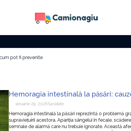
 cum pot fi prevenite
 fără să îți fie foame
a solară
i factura la electricitate
i cu zi
e tip de activitate
Hemoragia intestinală la păsări: cauz
 cum pot fi prevenite
ianuarie 29, 2026
Sănătate
Hemoragia intestinală la păsări reprezintă o problemă gravă
supraviețuirii acestora. Apariția sângelui în fecale, scăde
semnale de alarmă care nu trebuie ignorate. Această afecț