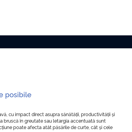
e posibile
, cu impact direct asupra sănătății, productivității și
rea bruscă în greutate sau letargia accentuată sunt
iune poate afecta atât păsările de curte, cât și cele