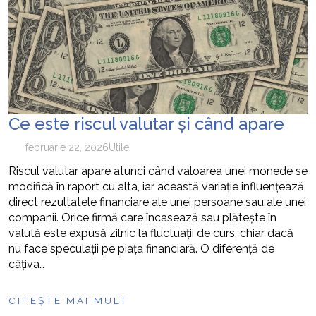
cum pot fi prevenite
Ce este riscul valutar și când apare
februarie 22, 2026
Utile
Riscul valutar apare atunci când valoarea unei monede se
modifică în raport cu alta, iar această variație influențează
direct rezultatele financiare ale unei persoane sau ale unei
companii. Orice firmă care încasează sau plătește în
valută este expusă zilnic la fluctuații de curs, chiar dacă
nu face speculații pe piața financiară. O diferență de
câțiva…
CITEȘTE MAI MULT