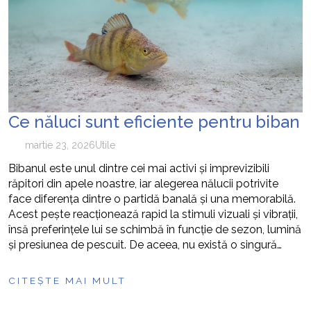
cum pot fi prevenite
Ce năluci sunt eficiente pentru biban
martie 23, 2026
Utile
Bibanul este unul dintre cei mai activi și imprevizibili
răpitori din apele noastre, iar alegerea nălucii potrivite
face diferența dintre o partidă banală și una memorabilă.
Acest pește reacționează rapid la stimuli vizuali și vibrații,
însă preferințele lui se schimbă în funcție de sezon, lumină
și presiunea de pescuit. De aceea, nu există o singură…
CITEȘTE MAI MULT