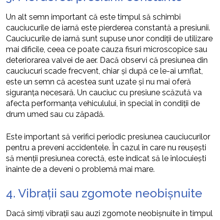
Un alt semn important că este timpul să schimbi
cauciucurile de iarnă este pierderea constantă a presiunii.
Cauciucurile de iarnă sunt supuse unor condiții de utilizare
mai dificile, ceea ce poate cauza fisuri microscopice sau
deteriorarea valvei de aer. Dacă observi că presiunea din
cauciucuri scade frecvent, chiar și după ce le-ai umflat,
este un semn că acestea sunt uzate și nu mai oferă
siguranța necesară. Un cauciuc cu presiune scăzută va
afecta performanța vehiculului, în special în condiții de
drum umed sau cu zăpadă.
Este important să verifici periodic presiunea cauciucurilor
pentru a preveni accidentele. În cazul în care nu reușești
să menții presiunea corectă, este indicat să le înlocuiești
înainte de a deveni o problemă mai mare.
4. Vibrații sau zgomote neobișnuite
Dacă simți vibrații sau auzi zgomote neobișnuite în timpul