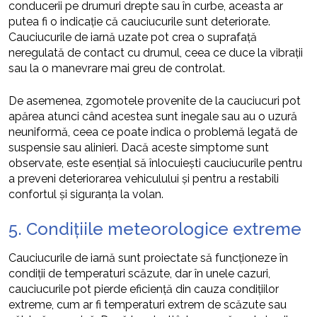
conducerii pe drumuri drepte sau în curbe, aceasta ar
putea fi o indicație că cauciucurile sunt deteriorate.
Cauciucurile de iarnă uzate pot crea o suprafață
neregulată de contact cu drumul, ceea ce duce la vibrații
sau la o manevrare mai greu de controlat.
De asemenea, zgomotele provenite de la cauciucuri pot
apărea atunci când acestea sunt inegale sau au o uzură
neuniformă, ceea ce poate indica o problemă legată de
suspensie sau alinieri. Dacă aceste simptome sunt
observate, este esențial să înlocuiești cauciucurile pentru
a preveni deteriorarea vehiculului și pentru a restabili
confortul și siguranța la volan.
5. Condițiile meteorologice extreme
Cauciucurile de iarnă sunt proiectate să funcționeze în
condiții de temperaturi scăzute, dar în unele cazuri,
cauciucurile pot pierde eficiență din cauza condițiilor
extreme, cum ar fi temperaturi extrem de scăzute sau