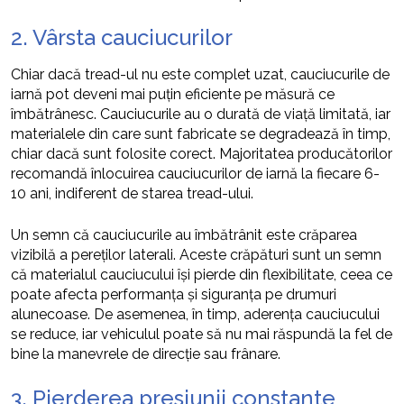
2. Vârsta cauciucurilor
Chiar dacă tread-ul nu este complet uzat, cauciucurile de
iarnă pot deveni mai puțin eficiente pe măsură ce
îmbătrânesc. Cauciucurile au o durată de viață limitată, iar
materialele din care sunt fabricate se degradează în timp,
chiar dacă sunt folosite corect. Majoritatea producătorilor
recomandă înlocuirea cauciucurilor de iarnă la fiecare 6-
10 ani, indiferent de starea tread-ului.
Un semn că cauciucurile au îmbătrânit este crăparea
vizibilă a pereților laterali. Aceste crăpături sunt un semn
că materialul cauciucului își pierde din flexibilitate, ceea ce
poate afecta performanța și siguranța pe drumuri
alunecoase. De asemenea, în timp, aderența cauciucului
se reduce, iar vehiculul poate să nu mai răspundă la fel de
bine la manevrele de direcție sau frânare.
3. Pierderea presiunii constante