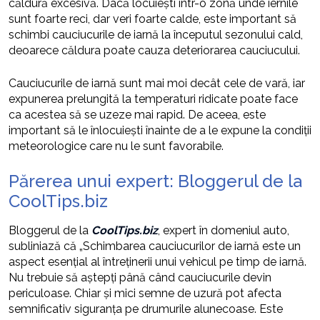
căldură excesivă. Dacă locuiești într-o zonă unde iernile
sunt foarte reci, dar veri foarte calde, este important să
schimbi cauciucurile de iarnă la începutul sezonului cald,
deoarece căldura poate cauza deteriorarea cauciucului.
Cauciucurile de iarnă sunt mai moi decât cele de vară, iar
expunerea prelungită la temperaturi ridicate poate face
ca acestea să se uzeze mai rapid. De aceea, este
important să le înlocuiești înainte de a le expune la condiții
meteorologice care nu le sunt favorabile.
Părerea unui expert: Bloggerul de la
CoolTips.biz
Bloggerul de la
CoolTips.biz
, expert în domeniul auto,
subliniază că „Schimbarea cauciucurilor de iarnă este un
aspect esențial al întreținerii unui vehicul pe timp de iarnă.
Nu trebuie să aștepți până când cauciucurile devin
periculoase. Chiar și mici semne de uzură pot afecta
semnificativ siguranța pe drumurile alunecoase. Este