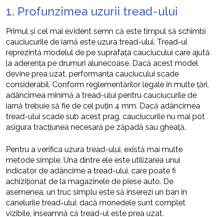
1. Profunzimea uzurii tread-ului
Primul și cel mai evident semn că este timpul să schimbi
cauciucurile de iarnă este uzura tread-ului. Tread-ul
reprezintă modelul de pe suprafața cauciucului care ajută
la aderența pe drumuri alunecoase. Dacă acest model
devine prea uzat, performanța cauciucului scade
considerabil. Conform reglementărilor legale în multe țări,
adâncimea minimă a tread-ului pentru cauciucurile de
iarnă trebuie să fie de cel puțin 4 mm. Dacă adâncimea
tread-ului scade sub acest prag, cauciucurile nu mai pot
asigura tracțiunea necesară pe zăpadă sau gheață.
Pentru a verifica uzura tread-ului, există mai multe
metode simple. Una dintre ele este utilizarea unui
indicator de adâncime a tread-ului, care poate fi
achiziționat de la magazinele de piese auto. De
asemenea, un truc simplu este să inserezi un ban în
canelurile tread-ului; dacă monedele sunt complet
vizibile, înseamnă că tread-ul este prea uzat.