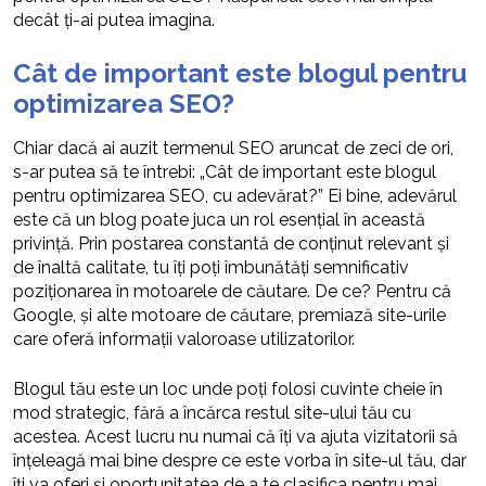
decât ți-ai putea imagina.
Cât de important este blogul pentru
optimizarea SEO?
Chiar dacă ai auzit termenul SEO aruncat de zeci de ori,
s-ar putea să te întrebi: „Cât de important este blogul
pentru optimizarea SEO, cu adevărat?” Ei bine, adevărul
este că un blog poate juca un rol esențial în această
privință. Prin postarea constantă de conținut relevant și
de înaltă calitate, tu îți poți îmbunătăți semnificativ
poziționarea în motoarele de căutare. De ce? Pentru că
Google, și alte motoare de căutare, premiază site-urile
care oferă informații valoroase utilizatorilor.
Blogul tău este un loc unde poți folosi cuvinte cheie în
mod strategic, fără a încărca restul site-ului tău cu
acestea. Acest lucru nu numai că îți va ajuta vizitatorii să
înțeleagă mai bine despre ce este vorba în site-ul tău, dar
îți va oferi și oportunitatea de a te clasifica pentru mai