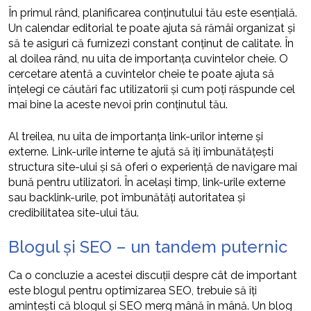
În primul rând, planificarea conținutului tău este esențială.
Un calendar editorial te poate ajuta să rămâi organizat și
să te asiguri că furnizezi constant conținut de calitate. În
al doilea rând, nu uita de importanța cuvintelor cheie. O
cercetare atentă a cuvintelor cheie te poate ajuta să
înțelegi ce căutări fac utilizatorii și cum poți răspunde cel
mai bine la aceste nevoi prin conținutul tău.
Al treilea, nu uita de importanța link-urilor interne și
externe. Link-urile interne te ajută să îți îmbunătățești
structura site-ului și să oferi o experiență de navigare mai
bună pentru utilizatori. În același timp, link-urile externe
sau backlink-urile, pot îmbunătăți autoritatea și
credibilitatea site-ului tău.
Blogul și SEO – un tandem puternic
Ca o concluzie a acestei discuții despre cât de important
este blogul pentru optimizarea SEO, trebuie să îți
amintești că blogul și SEO merg mână în mână. Un blog