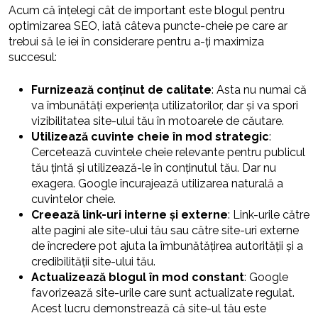
Acum că înțelegi cât de important este blogul pentru
optimizarea SEO, iată câteva puncte-cheie pe care ar
trebui să le iei în considerare pentru a-ți maximiza
succesul:
Furnizează conținut de calitate
: Asta nu numai că
va îmbunătăți experiența utilizatorilor, dar și va spori
vizibilitatea site-ului tău în motoarele de căutare.
Utilizează cuvinte cheie în mod strategic
:
Cercetează cuvintele cheie relevante pentru publicul
tău țintă și utilizează-le în conținutul tău. Dar nu
exagera. Google încurajează utilizarea naturală a
cuvintelor cheie.
Creează link-uri interne și externe
: Link-urile către
alte pagini ale site-ului tău sau către site-uri externe
de încredere pot ajuta la îmbunătățirea autorității și a
credibilității site-ului tău.
Actualizează blogul în mod constant
: Google
favorizează site-urile care sunt actualizate regulat.
Acest lucru demonstrează că site-ul tău este