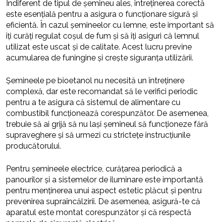
Indiferent de tipul de șemineu ales, întreținerea corectă
este esențială pentru a asigura o funcționare sigură și
eficientă. În cazul șemineelor cu lemne, este important să
îți curăți regulat coșul de fum și să îți asiguri că lemnul
utilizat este uscat și de calitate. Acest lucru previne
acumularea de funingine și crește siguranța utilizării.
Șemineele pe bioetanol nu necesită un întreținere
complexă, dar este recomandat să le verifici periodic
pentru a te asigura că sistemul de alimentare cu
combustibil funcționează corespunzător. De asemenea,
trebuie să ai grijă să nu lași șemineul să funcționeze fără
supraveghere și să urmezi cu strictețe instrucțiunile
producătorului.
Pentru șemineele electrice, curățarea periodică a
panourilor și a sistemelor de iluminare este importantă
pentru menținerea unui aspect estetic plăcut și pentru
prevenirea supraîncălzirii. De asemenea, asigură-te că
aparatul este montat corespunzător și că respectă