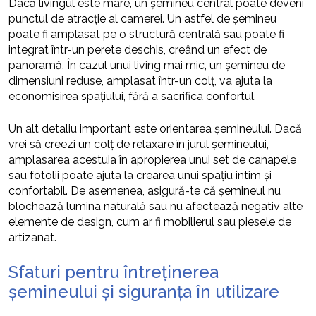
Dacă livingul este mare, un șemineu central poate deveni
punctul de atracție al camerei. Un astfel de șemineu
poate fi amplasat pe o structură centrală sau poate fi
integrat într-un perete deschis, creând un efect de
panoramă. În cazul unui living mai mic, un șemineu de
dimensiuni reduse, amplasat într-un colț, va ajuta la
economisirea spațiului, fără a sacrifica confortul.
Un alt detaliu important este orientarea șemineului. Dacă
vrei să creezi un colț de relaxare în jurul șemineului,
amplasarea acestuia în apropierea unui set de canapele
sau fotolii poate ajuta la crearea unui spațiu intim și
confortabil. De asemenea, asigură-te că șemineul nu
blochează lumina naturală sau nu afectează negativ alte
elemente de design, cum ar fi mobilierul sau piesele de
artizanat.
Sfaturi pentru întreținerea
șemineului și siguranța în utilizare