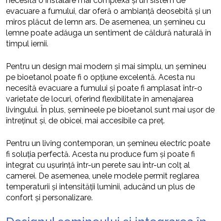
necesită o instalare mai complexă și un sistem de
evacuare a fumului, dar oferă o ambianță deosebită și un
miros plăcut de lemn ars. De asemenea, un șemineu cu
lemne poate adăuga un sentiment de căldură naturală în
timpul iernii.
Pentru un design mai modern și mai simplu, un șemineu
pe bioetanol poate fi o opțiune excelentă. Acesta nu
necesită evacuare a fumului și poate fi amplasat într-o
varietate de locuri, oferind flexibilitate în amenajarea
livingului. În plus, șemineele pe bioetanol sunt mai ușor de
întreținut și, de obicei, mai accesibile ca preț.
Pentru un living contemporan, un șemineu electric poate
fi soluția perfectă. Acesta nu produce fum și poate fi
integrat cu ușurință într-un perete sau într-un colț al
camerei. De asemenea, unele modele permit reglarea
temperaturii și intensității luminii, aducând un plus de
confort și personalizare.