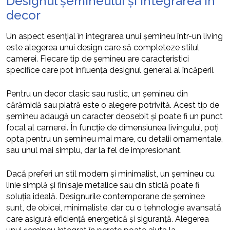
Designul șemineului și integrarea în
decor
Un aspect esențial în integrarea unui șemineu într-un living
este alegerea unui design care să completeze stilul
camerei. Fiecare tip de șemineu are caracteristici
specifice care pot influența designul general al încăperii.
Pentru un decor clasic sau rustic, un șemineu din
cărămidă sau piatră este o alegere potrivită. Acest tip de
șemineu adaugă un caracter deosebit și poate fi un punct
focal al camerei. În funcție de dimensiunea livingului, poți
opta pentru un șemineu mai mare, cu detalii ornamentale,
sau unul mai simplu, dar la fel de impresionant.
Dacă preferi un stil modern și minimalist, un șemineu cu
linie simplă și finisaje metalice sau din sticlă poate fi
soluția ideală. Designurile contemporane de șeminee
sunt, de obicei, minimaliste, dar cu o tehnologie avansată
care asigură eficiență energetică și siguranță. Alegerea