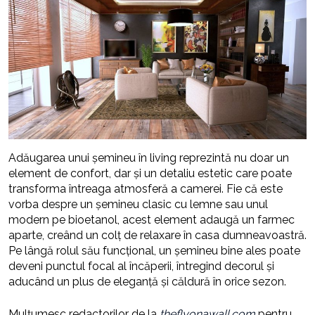
Adăugarea unui șemineu în living reprezintă nu doar un
element de confort, dar și un detaliu estetic care poate
transforma întreaga atmosferă a camerei. Fie că este
vorba despre un șemineu clasic cu lemne sau unul
modern pe bioetanol, acest element adaugă un farmec
aparte, creând un colț de relaxare în casa dumneavoastră.
Pe lângă rolul său funcțional, un șemineu bine ales poate
deveni punctul focal al încăperii, întregind decorul și
aducând un plus de eleganță și căldură în orice sezon.
Mulțumesc redactorilor de la
theflyonawall.com
pentru