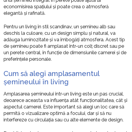
unui șemineu integrat în perete poate ajuta la
economisirea spațiului și poate crea o atmosferă
elegantă și rafinată.
Pentru un living în stil scandinav, un șemineu alb sau
deschis la culoare, cu un design simplu și natural, va
adăuga luminozitate și va îmbogăți atmosfera. Acest tip
de șemineu poate fi amplasat într-un colț discret sau pe
un perete central, în funcție de dimensiunile camerei și de
preferințele personale.
Cum să alegi amplasamentul
șemineului în living
Amplasarea șemineului într-un living este un pas crucial,
deoarece aceasta va influența atât funcționalitatea, cât și
aspectul camerei. Este important să alegi un loc care să
permită o vizualizare optimă a focului, dar și să nu
interfereze cu circulația sau cu alte elemente de design.