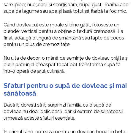
sare, piper, nucșoară și scorțișoară, după gust. Toarnă apoi
supa de legume sau apa și lasă totul să fiarbă la foc mic.
Când dovleacul este moale și bine gătit, folosește un
blender vertical pentru a obține o textură cremoasă. La
final, adaugă o lingură de smântână sau lapte de cocos
pentru un plus de cremozitate.
Nu uita de decor: o mână de semințe de dovleac prăjite și
puțin pătrunjel proaspăt tocat pot transforma supa ta
într-o operă de artă culinară.
Sfaturi pentru o supă de dovleac și mai
sănătoasă
Dacă îți dorești să îți surprinzi familia cu o supă de
dovleac nu doar delicioasă, dar și extrem de sănătoasă,
urmează aceste sfaturi esențiale.
În primul rând, optează pentru un dovleac bogat în beta-