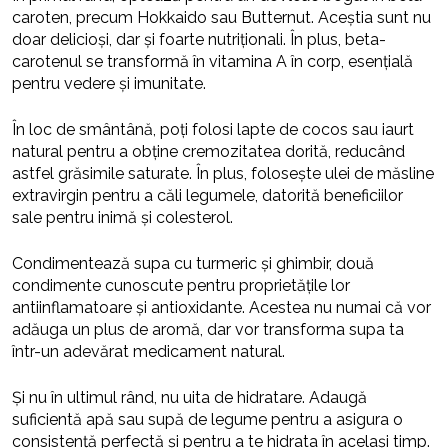
caroten, precum Hokkaido sau Butternut. Aceștia sunt nu
doar delicioși, dar și foarte nutriționali. În plus, beta-
carotenul se transformă în vitamina A în corp, esențială
pentru vedere și imunitate.
În loc de smântână, poți folosi lapte de cocos sau iaurt
natural pentru a obține cremozitatea dorită, reducând
astfel grăsimile saturate. În plus, folosește ulei de măsline
extravirgin pentru a căli legumele, datorită beneficiilor
sale pentru inimă și colesterol.
Condimentează supa cu turmeric și ghimbir, două
condimente cunoscute pentru proprietățile lor
antiinflamatoare și antioxidante. Acestea nu numai că vor
adăuga un plus de aromă, dar vor transforma supa ta
într-un adevărat medicament natural.
Și nu în ultimul rând, nu uita de hidratare. Adaugă
suficientă apă sau supă de legume pentru a asigura o
consistență perfectă și pentru a te hidrata în același timp.