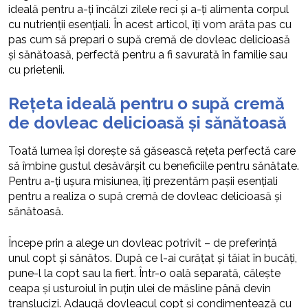
ideală pentru a-ți încălzi zilele reci și a-ți alimenta corpul
cu nutrienții esențiali. În acest articol, îți vom arăta pas cu
pas cum să prepari o supă cremă de dovleac delicioasă
și sănătoasă, perfectă pentru a fi savurată în familie sau
cu prietenii.
Rețeta ideală pentru o supă cremă
de dovleac delicioasă și sănătoasă
Toată lumea își dorește să găsească rețeta perfectă care
să îmbine gustul desăvârșit cu beneficiile pentru sănătate.
Pentru a-ți ușura misiunea, îți prezentăm pașii esențiali
pentru a realiza o supă cremă de dovleac delicioasă și
sănătoasă.
Începe prin a alege un dovleac potrivit – de preferință
unul copt și sănătos. După ce l-ai curățat și tăiat în bucăți,
pune-l la copt sau la fiert. Într-o oală separată, călește
ceapa și usturoiul în puțin ulei de măsline până devin
translucizi. Adaugă dovleacul copt și condimentează cu