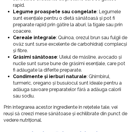
rapid.
Legume proaspete sau congelate
: Legumele
sunt esențiale pentru o dietă sănătoasă și pot fi
preparate rapid prin gătire la aburi, la tigaie sau prin
coacere.
Cereale integrale
: Quinoa, orezul brun sau fulgii de
ovăz sunt surse excelente de carbohidrați complecși
și fibre.
Grăsimi sănătoase
: Uleiul de măsline, avocado și
nucile sunt surse bune de grăsimi esențiale, care pot
fi adăugate la diferite preparate.
Condimente și ierburi naturale
: Ghimbirul,
turmeric, oregano și busuiocul sunt ideale pentru a
adăuga savoare preparatelor fără a adăuga calorii
sau sodiu.
Prin integrarea acestor ingrediente în rețetele tale, vei
reuși să creezi mese sănătoase și echilibrate din punct de
vedere nutrițional.