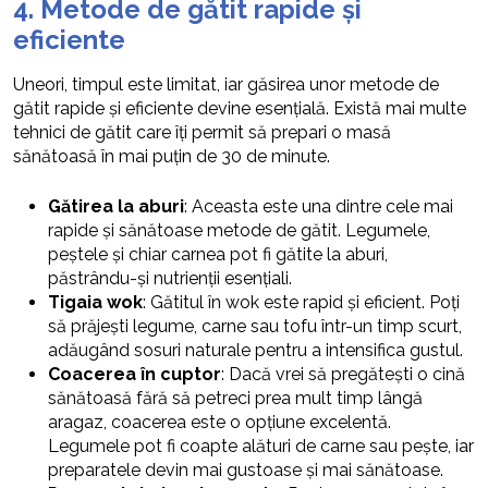
4. Metode de gătit rapide și
eficiente
Uneori, timpul este limitat, iar găsirea unor metode de
gătit rapide și eficiente devine esențială. Există mai multe
tehnici de gătit care îți permit să prepari o masă
sănătoasă în mai puțin de 30 de minute.
Gătirea la aburi
: Aceasta este una dintre cele mai
rapide și sănătoase metode de gătit. Legumele,
peștele și chiar carnea pot fi gătite la aburi,
păstrându-și nutrienții esențiali.
Tigaia wok
: Gătitul în wok este rapid și eficient. Poți
să prăjești legume, carne sau tofu într-un timp scurt,
adăugând sosuri naturale pentru a intensifica gustul.
Coacerea în cuptor
: Dacă vrei să pregătești o cină
sănătoasă fără să petreci prea mult timp lângă
aragaz, coacerea este o opțiune excelentă.
Legumele pot fi coapte alături de carne sau pește, iar
preparatele devin mai gustoase și mai sănătoase.