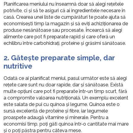
Planificarea meniului nu înseamnă doar să alegi rețetele
potrivite, ci și să te asiguri că ai ingredientele necesare în
casă. Crearea unei liste de cumpărături te poate ajuta să
economisești timp la magazin și să eviți achiziționarea de
produse nesănătoase sau procesate. Încearcă să alegi
alimente care pot fi preparate rapid și care oferă un
echilibru între carbohidrați, proteine și grăsimi sănătoase.
2. Gătește preparate simple, dar
nutritive
Odată ce ai planificat meniul, pasul următor este să alegi
rețete care sunt nu doar rapide, dar și sănătoase. Există
multe opțiuni care pot fi preparate într-un timp scurt, fără
a compromite valoarea nutrițională. Un exemplu excelent
este salata de pui cu quinoa și legume. Quinoa este o
sursă excelentă de proteine și fibre, iar legumele
proaspete adaugă vitamine și minerale. Pentru a
economisi timp, poți găti quinoa într-o cantitate mai mare
și o poți păstra pentru câteva mese.