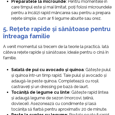
Preparatele la microunde
: Pentru momentele în
care timpul este și mai limitat, poți folosi microundele
pentru a încălzi rapid mâncarea sau pentru a prepara
rețete simple, cum ar fi legume aburite sau orez.
5. Rețete rapide și sănătoase pentru
întreaga familie
A venit momentul să trecem de la teorie la practică. Iată
câteva rețete rapide și sănătoase, ideale pentru o cină în
familie.
Salată de pui cu avocado și quinoa
: Gătește puiul
și quinoa într-un timp rapid. Taie puiul și avocado și
adaugă-le peste quinoa. Completează cu roșii,
castraveți și un dressing pe bază de iaurt.
Tocăniță de legume cu linte
: Gătește rapid lintea
și adaugă legume de sezon (morcovi, țelină,
dovlecei). Asezonează cu condimente și lasă
tocănița să fiarbă pentru aproximativ 20 de minute.
Pește la cuptor cu legume
: Peștele poate fi rapid