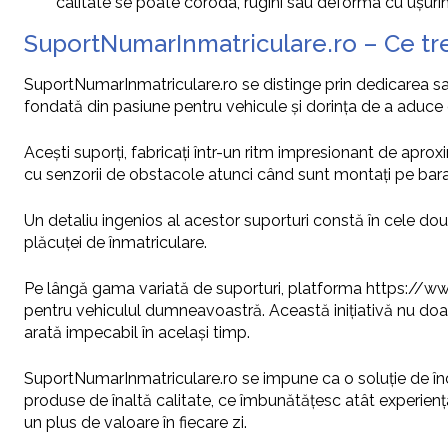
calitate se poate coroda, rugini sau deforma cu ușurin
SuportNumarInmatriculare.ro – Ce tre
SuportNumarInmatriculare.ro se distinge prin dedicarea sa 
fondată din pasiune pentru vehicule și dorința de a aduce o
Acești suporți, fabricați într-un ritm impresionant de aproxi
cu senzorii de obstacole atunci când sunt montați pe bara 
Un detaliu ingenios al acestor suporturi constă în cele dou
plăcuței de înmatriculare.
Pe lângă gama variată de suporturi, platforma https://ww
pentru vehiculul dumneavoastră. Această inițiativă nu doar
arată impecabil în același timp.
SuportNumarInmatriculare.ro se impune ca o soluție de încre
produse de înaltă calitate, ce îmbunătățesc atât experiența
un plus de valoare în fiecare zi.