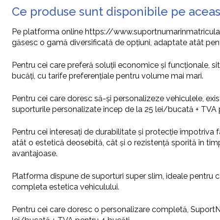
Ce produse sunt disponibile pe aceas
Pe platforma online https://www.suportnumarinmatriculare
găsesc o gamă diversificată de opțiuni, adaptate atât pentr
Pentru cei care preferă soluții economice și funcționale, 
bucăți, cu tarife preferențiale pentru volume mai mari.
Pentru cei care doresc să-și personalizeze vehiculele, exist
suporturile personalizate încep de la 25 lei/bucată + TVA 
Pentru cei interesați de durabilitate și protecție împotriva
atât o estetică deosebită, cât și o rezistență sporită în ti
avantajoase.
Platforma dispune de suporturi super slim, ideale pentru c
completa estetica vehiculului.
Pentru cei care doresc o personalizare completă, SuportNu