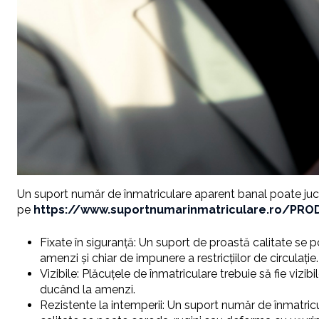
Un suport număr de înmatriculare aparent banal poate juca u
pe
https://www.suportnumarinmatriculare.ro/PRO
Fixate în siguranță: Un suport de proastă calitate se 
amenzi și chiar de impunere a restricțiilor de circulație.
Vizibile: Plăcuțele de înmatriculare trebuie să fie vizi
ducând la amenzi.
Rezistente la intemperii: Un suport număr de înmatricula