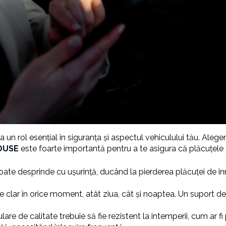
n rol esențial în siguranța și aspectul vehiculului tău. Alege
DUSE
este foarte importantă pentru a te asigura că plăcuțele 
poate desprinde cu ușurință, ducând la pierderea plăcuței de în
bile clar în orice moment, atât ziua, cât și noaptea. Un suport d
re de calitate trebuie să fie rezistent la intemperii, cum ar fi