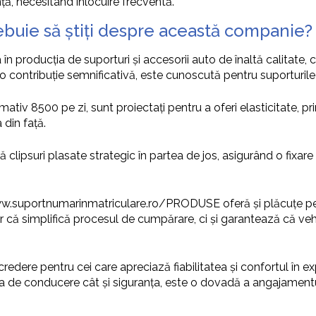
ță, necesitând înlocuire frecventă.
buie să știți despre această companie?
în producția de suporturi și accesorii auto de înaltă calitate
 contribuție semnificativă, este cunoscută pentru suporturile 
mativ 8500 pe zi, sunt proiectați pentru a oferi elasticitate, p
din față.
ă clipsuri plasate strategic în partea de jos, asigurând o fix
w.suportnumarinmatriculare.ro/PRODUSE oferă și plăcuțe perso
 că simplifică procesul de cumpărare, ci și garantează că veh
dere pentru cei care apreciază fiabilitatea și confortul în ex
 de conducere cât și siguranța, este o dovadă a angajamentului 