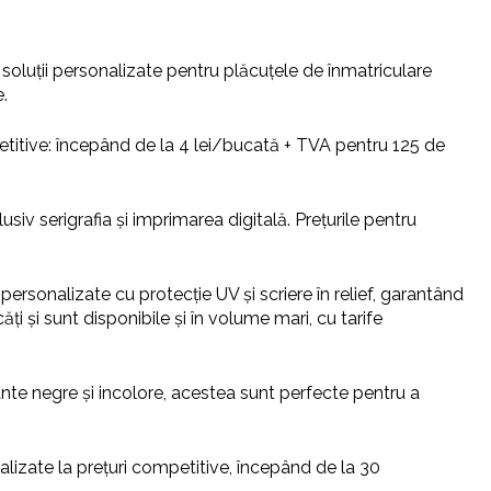
luții personalizate pentru plăcuțele de înmatriculare
.
petitive: începând de la 4 lei/bucată + TVA pentru 125 de
siv serigrafia și imprimarea digitală. Prețurile pentru
.
personalizate cu protecție UV și scriere în relief, garantând
ți și sunt disponibile și în volume mari, cu tarife
ante negre și incolore, acestea sunt perfecte pentru a
lizate la prețuri competitive, începând de la 30