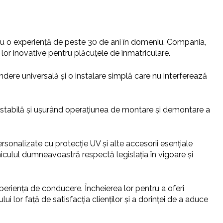
, cu o experiență de peste 30 de ani în domeniu. Compania,
lor inovative pentru plăcuțele de înmatriculare.
rindere universală și o instalare simplă care nu interferează
are stabilă și ușurând operațiunea de montare și demontare a
nalizate cu protecție UV și alte accesorii esențiale
iculul dumneavoastră respectă legislația în vigoare și
periența de conducere. Încheierea lor pentru a oferi
lor față de satisfacția clienților și a dorinței de a aduce