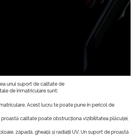
rea unui suport de calitate de
tale de înmatriculare sunt:
matriculare. Acest lucru te poate pune în pericol de
e proastă calitate poate obstrucționa vizibilitatea plăcuței,
 ploaie, zăpadă, gheață și radiații UV. Un suport de proastă