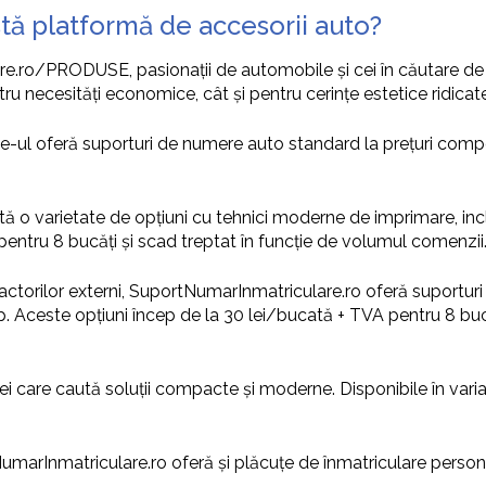
tă platformă de accesorii auto?
.ro/PRODUSE, pasionații de automobile și cei în căutare de so
u necesități economice, cât și pentru cerințe estetice ridicate
site-ul oferă suporturi de numere auto standard la prețuri com
ă o varietate de opțiuni cu tehnici moderne de imprimare, inclu
pentru 8 bucăți și scad treptat în funcție de volumul comenzii
 factorilor externi, SuportNumarInmatriculare.ro oferă suporturi 
mp. Aceste opțiuni încep de la 30 lei/bucată + TVA pentru 8 bucă
ei care caută soluții compacte și moderne. Disponibile în vari
marInmatriculare.ro oferă și plăcuțe de înmatriculare persona