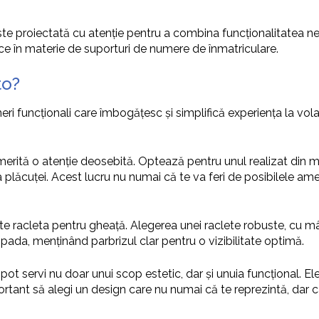
te proiectată cu atenție pentru a combina funcționalitatea ne
ice în materie de suporturi de numere de înmatriculare.
to?
eri funcționali care îmbogățesc și simplifică experiența la vo
merită o atenție deosebită. Optează pentru unul realizat din ma
 plăcuței. Acest lucru nu numai că te va feri de posibilele amen
este racleta pentru gheață. Alegerea unei raclete robuste, cu 
ăpada, menținând parbrizul clar pentru o vizibilitate optimă.
ot servi nu doar unui scop estetic, dar și unuia funcțional. Ele 
rtant să alegi un design care nu numai că te reprezintă, dar c