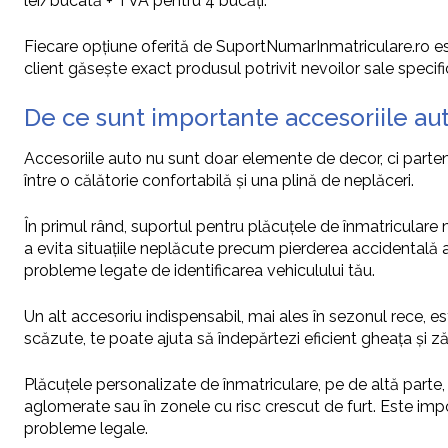
lei/bucată + TVA pentru 4 bucăți.
Fiecare opțiune oferită de SuportNumarInmatriculare.ro es
client găsește exact produsul potrivit nevoilor sale specif
De ce sunt importante accesoriile au
Accesoriile auto nu sunt doar elemente de decor, ci parten
între o călătorie confortabilă și una plină de neplăceri.
În primul rând, suportul pentru plăcuțele de înmatriculare 
a evita situațiile neplăcute precum pierderea accidentală a
probleme legate de identificarea vehiculului tău.
Un alt accesoriu indispensabil, mai ales în sezonul rece, 
scăzute, te poate ajuta să îndepărtezi eficient gheața și z
Plăcuțele personalizate de înmatriculare, pe de altă parte, p
aglomerate sau în zonele cu risc crescut de furt. Este impo
probleme legale.