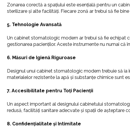
Zonarea corectă a spațiului este esențială pentru un cabi
sterilizare și alte facilități. Fiecare zonă ar trebui să fie bi
5. Tehnologie Avansată
Un cabinet stomatologic modern ar trebui să fie echipat cu 
gestionarea pacienților. Aceste instrumente nu numai că îm
6. Măsuri de Igienă Riguroase
Designul unui cabinet stomatologic modern trebuie să ia în 
materialelor rezistente la apă și substanțe chimice sunt ese
7. Accesibilitate pentru Toți Pacienții
Un aspect important al designului cabinetului stomatologic 
redusă, facilități sanitare adecvate și spații de așteptare c
8. Confidențialitate și Intimitate