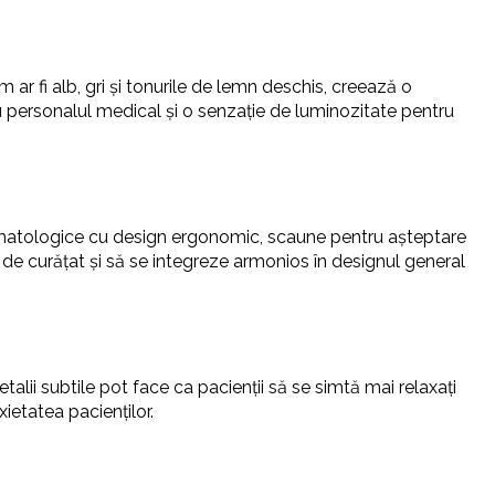
ar fi alb, gri și tonurile de lemn deschis, creează o
ru personalul medical și o senzație de luminozitate pentru
stomatologice cu design ergonomic, scaune pentru așteptare
r de curățat și să se integreze armonios în designul general
talii subtile pot face ca pacienții să se simtă mai relaxați
ietatea pacienților.