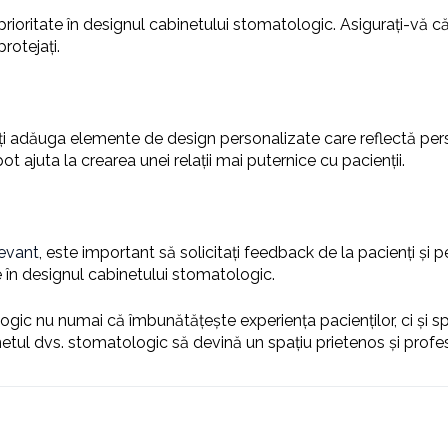
o prioritate în designul cabinetului stomatologic. Asigurați-vă 
protejați.
i adăuga elemente de design personalizate care reflectă pers
ot ajuta la crearea unei relații mai puternice cu pacienții.
levant
, este important să solicitați feedback de la pacienți și
ue în designul cabinetului stomatologic.
c nu numai că îmbunătățește experiența pacienților, ci și sprij
etul dvs. stomatologic să devină un spațiu prietenos și profesi