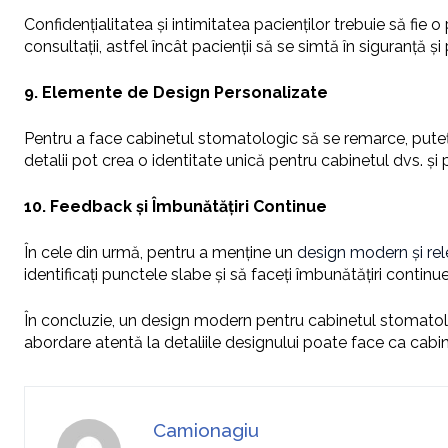
Confidențialitatea și intimitatea pacienților trebuie să fie 
consultații, astfel încât pacienții să se simtă în siguranță și 
9. Elemente de Design Personalizate
Pentru a face cabinetul stomatologic să se remarce, puteț
detalii pot crea o identitate unică pentru cabinetul dvs. și p
10. Feedback și Îmbunătățiri Continue
În cele din urmă, pentru a menține un
design modern și re
identificați punctele slabe și să faceți îmbunătățiri contin
În concluzie, un design modern pentru cabinetul stomatologi
abordare atentă la detaliile designului poate face ca cabin
Camionagiu