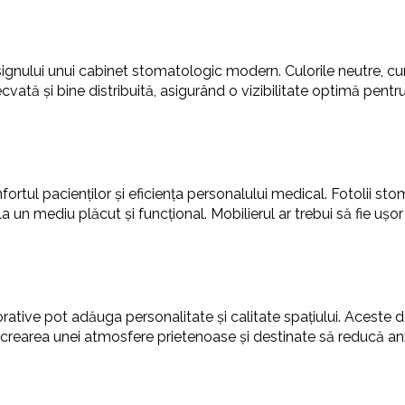
signului unui cabinet stomatologic modern. Culorile neutre, cum 
cvată și bine distribuită, asigurând o vizibilitate optimă pent
fortul pacienților și eficiența personalului medical. Fotolii 
a un mediu plăcut și funcțional. Mobilierul ar trebui să fie ușo
rative pot adăuga personalitate și calitate spațiului. Aceste de
 crearea unei atmosfere prietenoase și destinate să reducă anx