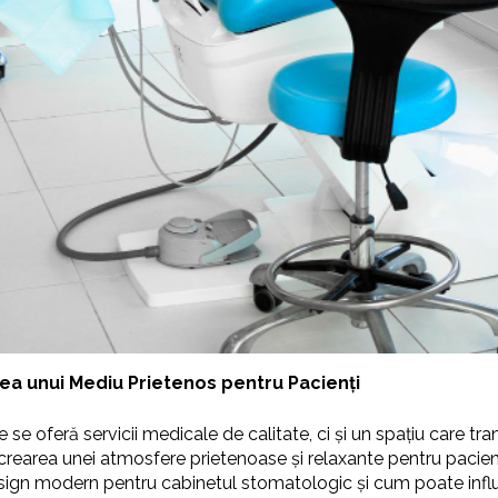
a unui Mediu Prietenos pentru Pacienți
oferă servicii medicale de calitate, ci și un spațiu care tran
crearea unei atmosfere prietenoase și relaxante pentru pacienți 
esign modern pentru cabinetul stomatologic și cum poate influe