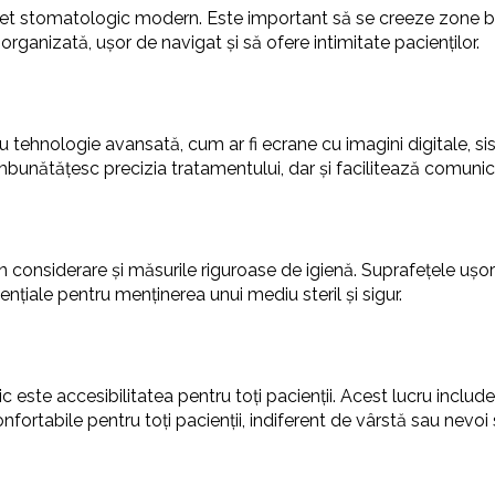
net stomatologic modern. Este important să se creeze zone bin
ne organizată, ușor de navigat și să ofere intimitate pacienților.
tehnologie avansată, cum ar fi ecrane cu imagini digitale, sis
bunătățesc precizia tratamentului, dar și facilitează comunica
considerare și măsurile riguroase de igienă. Suprafețele ușor de
nțiale pentru menținerea unui mediu steril și sigur.
este accesibilitatea pentru toți pacienții. Acest lucru include
onfortabile pentru toți pacienții, indiferent de vârstă sau nevoi