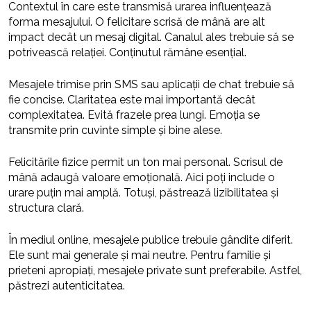
Contextul în care este transmisă urarea influențează
forma mesajului. O felicitare scrisă de mână are alt
impact decât un mesaj digital. Canalul ales trebuie să se
potrivească relației. Conținutul rămâne esențial.
Mesajele trimise prin SMS sau aplicații de chat trebuie să
fie concise. Claritatea este mai importantă decât
complexitatea. Evită frazele prea lungi. Emoția se
transmite prin cuvinte simple și bine alese.
Felicitările fizice permit un ton mai personal. Scrisul de
mână adaugă valoare emoțională. Aici poți include o
urare puțin mai amplă. Totuși, păstrează lizibilitatea și
structura clară.
În mediul online, mesajele publice trebuie gândite diferit.
Ele sunt mai generale și mai neutre. Pentru familie și
prieteni apropiați, mesajele private sunt preferabile. Astfel,
păstrezi autenticitatea.