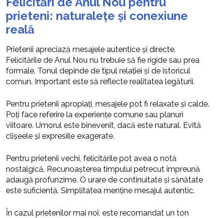
Felicitări de Anul Nou pentru
prieteni: naturalețe și conexiune
reală
Prietenii apreciază mesajele autentice și directe.
Felicitările de Anul Nou nu trebuie să fie rigide sau prea
formale. Tonul depinde de tipul relației și de istoricul
comun. Important este să reflecte realitatea legăturii.
Pentru prietenii apropiați, mesajele pot fi relaxate și calde.
Poți face referire la experiențe comune sau planuri
viitoare. Umorul este binevenit, dacă este natural. Evită
clișeele și expresiile exagerate.
Pentru prietenii vechi, felicitările pot avea o notă
nostalgică. Recunoașterea timpului petrecut împreună
adaugă profunzime. O urare de continuitate și sănătate
este suficientă. Simplitatea menține mesajul autentic.
În cazul prietenilor mai noi, este recomandat un ton