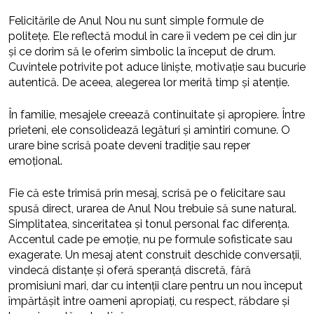
Felicitările de Anul Nou nu sunt simple formule de
politețe. Ele reflectă modul în care îi vedem pe cei din jur
și ce dorim să le oferim simbolic la început de drum.
Cuvintele potrivite pot aduce liniște, motivație sau bucurie
autentică. De aceea, alegerea lor merită timp și atenție.
În familie, mesajele creează continuitate și apropiere. Între
prieteni, ele consolidează legături și amintiri comune. O
urare bine scrisă poate deveni tradiție sau reper
emoțional.
Fie că este trimisă prin mesaj, scrisă pe o felicitare sau
spusă direct, urarea de Anul Nou trebuie să sune natural.
Simplitatea, sinceritatea și tonul personal fac diferența.
Accentul cade pe emoție, nu pe formule sofisticate sau
exagerate. Un mesaj atent construit deschide conversații,
vindecă distanțe și oferă speranță discretă, fără
promisiuni mari, dar cu intenții clare pentru un nou început
împărtășit între oameni apropiați, cu respect, răbdare și