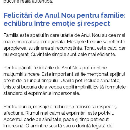
bucurie reală autentică.
Felicitări de Anul Nou pentru familie:
echilibru între emoție și respect
Familia este spațiul în care urările de Anul Nou au cea mai
mare încărcătură emoțională. Mesajele trebuie să reflecte
apropierea, susținerea și recunoștința. Tonul este cald, dar
nu exagerat. Cuvintele simple sunt cele mai eficiente.
Pentru părinți, felicitările de Anul Nou pot conține
mulțumiri sincere. Este important să fie menționat sprijinul
oferit de-a lungul timpului. Urările pot include sănătate,
liniște și bucuria de a vedea copiii împliniți. Evită formulele
standard și exprimările impersonale.
Pentru bunici, mesajele trebuie să transmită respect și
afecțiune. Ritmul mai calm al exprimării este potrivit.
Accentul cade pe sănătate, pace și timp petrecut
împreună. O amintire scurtă sau o dorință legată de