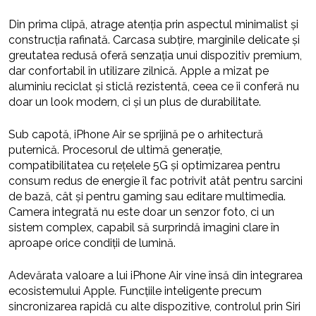
Din prima clipă, atrage atenția prin aspectul minimalist și
construcția rafinată. Carcasa subțire, marginile delicate și
greutatea redusă oferă senzația unui dispozitiv premium,
dar confortabil în utilizare zilnică. Apple a mizat pe
aluminiu reciclat și sticlă rezistentă, ceea ce îi conferă nu
doar un look modern, ci și un plus de durabilitate.
Sub capotă, iPhone Air se sprijină pe o arhitectură
puternică. Procesorul de ultimă generație,
compatibilitatea cu rețelele 5G și optimizarea pentru
consum redus de energie îl fac potrivit atât pentru sarcini
de bază, cât și pentru gaming sau editare multimedia.
Camera integrată nu este doar un senzor foto, ci un
sistem complex, capabil să surprindă imagini clare în
aproape orice condiții de lumină.
Adevărata valoare a lui iPhone Air vine însă din integrarea
ecosistemului Apple. Funcțiile inteligente precum
sincronizarea rapidă cu alte dispozitive, controlul prin Siri