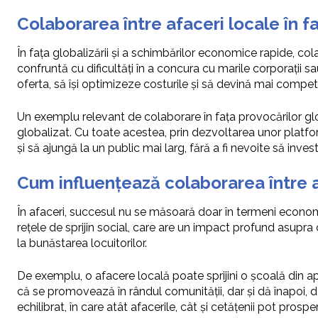
Colaborarea între afaceri locale în 
În fața globalizării și a schimbărilor economice rapide, cola
confruntă cu dificultăți în a concura cu marile corporații sa
oferta, să își optimizeze costurile și să devină mai competi
Un exemplu relevant de colaborare în fața provocărilor glob
globalizat. Cu toate acestea, prin dezvoltarea unor platf
și să ajungă la un public mai larg, fără a fi nevoite să inve
Cum influențează colaborarea între a
În afaceri, succesul nu se măsoară doar în termeni economici
rețele de sprijin social, care are un impact profund asupra 
la bunăstarea locuitorilor.
De exemplu, o afacere locală poate sprijini o școală din ap
că se promovează în rândul comunității, dar și dă înapoi, 
echilibrat, în care atât afacerile, cât și cetățenii pot prospe