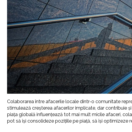
Colaborarea între afacerile locale dintr-o comunitate repr
stimulează creșterea afacerilor implicate, dar contribuie ș
piața globală influențează tot mai mult micile afaceri, cola
pot să își consolideze pozițiile pe piață, să își optimizeze r