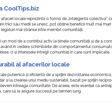
a CoolTips.biz
e afaceri locale reprezintă o formă de „inteligentă colectivă”
ni mici sau medii se unesc, pot obține beneficii mult mai mari
legături mai strânse între membri comunității.
i un mod de a contribui activ la binele comunității și de a co
nte, având în vedere schimbările din comportamentul consumato
rese, ci și interesele întregii comunități în care sunt implicate.
rabil al afacerilor locale
cale puternică și eficientă de a sprijini dezvoltarea economică,
 dar și la crearea unui mediu sustenabil, bazat pe sprijin recipr
a deveni întreaga comunitate. De aceea, este esențial ca antre
dă, care să le asigure succesul pe termen lung.