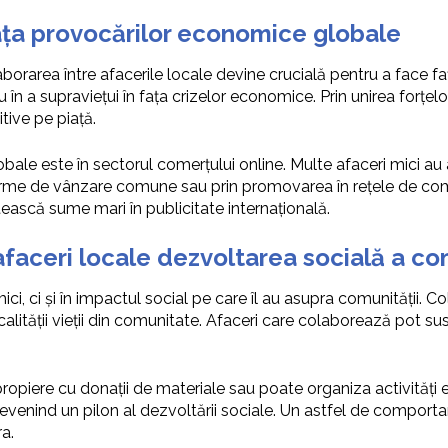
fața provocărilor economice globale
borarea între afacerile locale devine crucială pentru a face faț
u în a supraviețui în fața crizelor economice. Prin unirea forțelo
tive pe piață.
ale este în sectorul comerțului online. Multe afaceri mici au 
orme de vânzare comune sau prin promovarea în rețele de comerț
stească sume mari în publicitate internațională.
faceri locale dezvoltarea socială a com
, ci și în impactul social pe care îl au asupra comunității. Co
calității vieții din comunitate. Afaceri care colaborează pot sus
ropiere cu donații de materiale sau poate organiza activități e
devenind un pilon al dezvoltării sociale. Un astfel de comporta
ra.