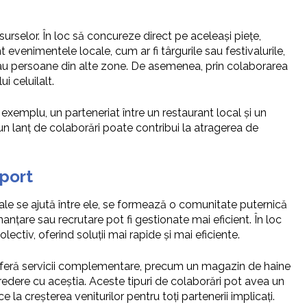
urselor. În loc să concureze direct pe aceleași piețe,
t evenimentele locale, cum ar fi târgurile sau festivalurile,
ti sau persoane din alte zone. De asemenea, prin colaborarea
i celuilalt.
xemplu, un parteneriat între un restaurant local și un
un lanț de colaborări poate contribui la atragerea de
uport
ocale se ajută între ele, se formează o comunitate puternică
nțare sau recrutare pot fi gestionate mai eficient. În loc
ctiv, oferind soluții mai rapide și mai eficiente.
 oferă servicii complementare, precum un magazin de haine
ncredere cu aceștia. Aceste tipuri de colaborări pot avea un
 la creșterea veniturilor pentru toți partenerii implicați.