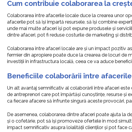
Cum contribuie colaborarea la creș
Colaborarea între afacerile locale duce la crearea unor opo
afacerile pot să își împartă resursele, să își combine expert
unde mai multe afaceri își pot expune produsele și servicii
dintre afaceri, pot fi reduse costurile de marketing și distr
Colaborarea între afaceri locale are și un impact pozitiv 
fermier din apropiere poate duce la crearea de locuri de mu
investiții în infrastructura locală, ceea ce va aduce benef
Beneficiile colaborării între afaceril
Un alt avantaj semnificativ al colaborării între afaceri est
de antreprenori care pot împărtăși cunoștințe, resurse și e
ca fiecare afacere să înfrunte singură aceste provocări, pa
De asemenea, colaborarea dintre afaceri poate ajuta la d
și o cofetărie, pot să își promoveze ofertele în mod simulta
impact semnificativ asupra loialității clienților și pot face