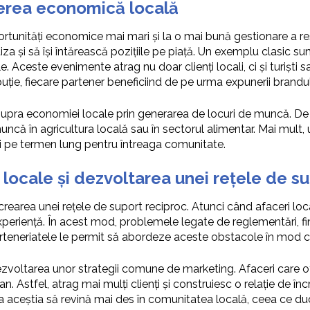
terea economică locală
rtunități economice mai mari și la o mai bună gestionare a res
iza și să își întărească pozițiile pe piață. Un exemplu clasic sun
le. Aceste evenimente atrag nu doar clienți locali, ci și turiș
ibuție, fiecare partener beneficiind de pe urma expunerii brandulu
asupra economiei locale prin generarea de locuri de muncă. De e
ncă în agricultura locală sau în sectorul alimentar. Mai mult, 
icii pe termen lung pentru întreaga comunitate.
e locale și dezvoltarea unei rețele de s
e crearea unei rețele de suport reciproc. Atunci când afaceri l
xperiență. În acest mod, problemele legate de reglementări, fina
rteneriatele le permit să abordeze aceste obstacole în mod cole
ezvoltarea unor strategii comune de marketing. Afaceri care
n. Astfel, atrag mai mulți clienți și construiesc o relație de î
 ca aceștia să revină mai des în comunitatea locală, ceea ce duce