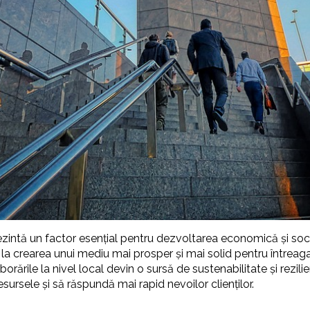
ezintă un factor esențial pentru dezvoltarea economică și soci
i la crearea unui mediu mai prosper și mai solid pentru întreag
borările la nivel local devin o sursă de sustenabilitate și rezi
esursele și să răspundă mai rapid nevoilor clienților.