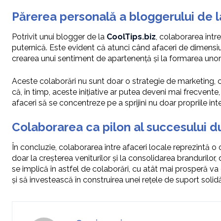
Părerea personală a bloggerului de l
Potrivit unui blogger de la
CoolTips.biz
, colaborarea într
puternică. Este evident că atunci când afaceri de dimensiu
crearea unui sentiment de apartenență și la formarea unor 
Aceste colaborări nu sunt doar o strategie de marketing, c
că, în timp, aceste inițiative ar putea deveni mai frecve
afaceri să se concentreze pe a sprijini nu doar propriile inte
Colaborarea ca pilon al succesului du
În concluzie, colaborarea între afaceri locale reprezintă o 
doar la creșterea veniturilor și la consolidarea brandurilor,
se implică în astfel de colaborări, cu atât mai prosperă v
și să investească în construirea unei rețele de suport soli