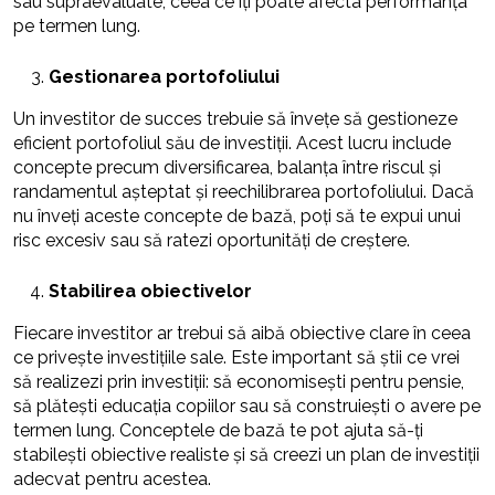
sau supraevaluate, ceea ce îți poate afecta performanța
pe termen lung.
Gestionarea portofoliului
Un investitor de succes trebuie să învețe să gestioneze
eficient portofoliul său de investiții. Acest lucru include
concepte precum diversificarea, balanța între riscul și
randamentul așteptat și reechilibrarea portofoliului. Dacă
nu înveți aceste concepte de bază, poți să te expui unui
risc excesiv sau să ratezi oportunități de creștere.
Stabilirea obiectivelor
Fiecare investitor ar trebui să aibă obiective clare în ceea
ce privește investițiile sale. Este important să știi ce vrei
să realizezi prin investiții: să economisești pentru pensie,
să plătești educația copiilor sau să construiești o avere pe
termen lung. Conceptele de bază te pot ajuta să-ți
stabilești obiective realiste și să creezi un plan de investiții
adecvat pentru acestea.