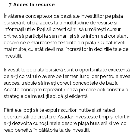
Acces la resurse
Învățarea conceptelor de bază ale investițiilor pe piața
bursieră îți oferă acces la o multitudine de resurse și
informații utile. Poți să citești cărți, să urmărești cursuri
online, să participi la seminarii și să te informezi constant
despre cele mai recente tendințe din piață. Cu cât înveți
mai multe, cu atât devii mai încrezător în deciziile tale de
investiții.
Investițiile pe piața bursieră sunt o oportunitate excelentă
de a-ți construi o avere pe termen lung, dar pentru a avea
succes, trebuie să înveți corect conceptele de bază.
Aceste concepte reprezintă baza pe care poți construi o
strategie de investiții solidă și eficientă.
Fără ele, poți să te expui riscurilor inutile și să ratezi
oportunități de creștere. Așadar, investește timp și efort în
a-ți dezvolta cunoștințele despre piața bursieră și vei col
reap benefits în călătoria ta de investiții.