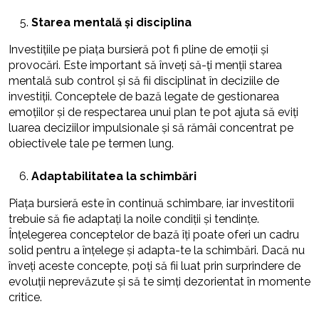
Starea mentală și disciplina
Investițiile pe piața bursieră pot fi pline de emoții și
provocări. Este important să înveți să-ți menții starea
mentală sub control și să fii disciplinat în deciziile de
investiții. Conceptele de bază legate de gestionarea
emoțiilor și de respectarea unui plan te pot ajuta să eviți
luarea deciziilor impulsionale și să rămâi concentrat pe
obiectivele tale pe termen lung.
Adaptabilitatea la schimbări
Piața bursieră este în continuă schimbare, iar investitorii
trebuie să fie adaptați la noile condiții și tendințe.
Înțelegerea conceptelor de bază îți poate oferi un cadru
solid pentru a înțelege și adapta-te la schimbări. Dacă nu
înveți aceste concepte, poți să fii luat prin surprindere de
evoluții neprevăzute și să te simți dezorientat în momente
critice.