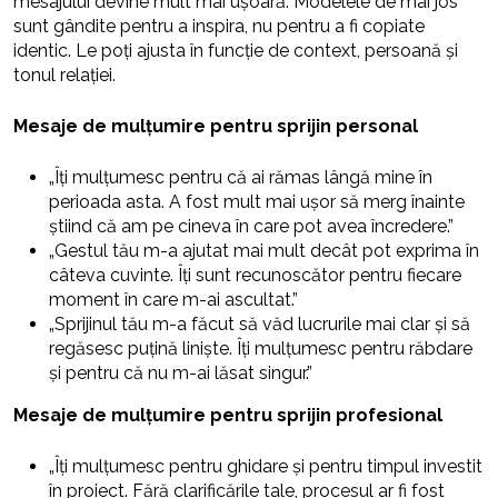
mesajului devine mult mai ușoară. Modelele de mai jos
sunt gândite pentru a inspira, nu pentru a fi copiate
identic. Le poți ajusta în funcție de context, persoană și
tonul relației.
Mesaje de mulțumire pentru sprijin personal
„Îți mulțumesc pentru că ai rămas lângă mine în
perioada asta. A fost mult mai ușor să merg înainte
știind că am pe cineva în care pot avea încredere.”
„Gestul tău m-a ajutat mai mult decât pot exprima în
câteva cuvinte. Îți sunt recunoscător pentru fiecare
moment în care m-ai ascultat.”
„Sprijinul tău m-a făcut să văd lucrurile mai clar și să
regăsesc puțină liniște. Îți mulțumesc pentru răbdare
și pentru că nu m-ai lăsat singur.”
Mesaje de mulțumire pentru sprijin profesional
„Îți mulțumesc pentru ghidare și pentru timpul investit
în proiect. Fără clarificările tale, procesul ar fi fost