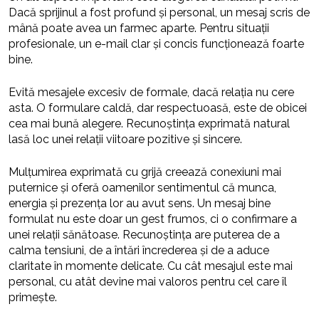
Dacă sprijinul a fost profund și personal, un mesaj scris de
mână poate avea un farmec aparte. Pentru situații
profesionale, un e-mail clar și concis funcționează foarte
bine.
Evită mesajele excesiv de formale, dacă relația nu cere
asta. O formulare caldă, dar respectuoasă, este de obicei
cea mai bună alegere. Recunoștința exprimată natural
lasă loc unei relații viitoare pozitive și sincere.
Mulțumirea exprimată cu grijă creează conexiuni mai
puternice și oferă oamenilor sentimentul că munca,
energia și prezența lor au avut sens. Un mesaj bine
formulat nu este doar un gest frumos, ci o confirmare a
unei relații sănătoase. Recunoștința are puterea de a
calma tensiuni, de a întări încrederea și de a aduce
claritate în momente delicate. Cu cât mesajul este mai
personal, cu atât devine mai valoros pentru cel care îl
primește.