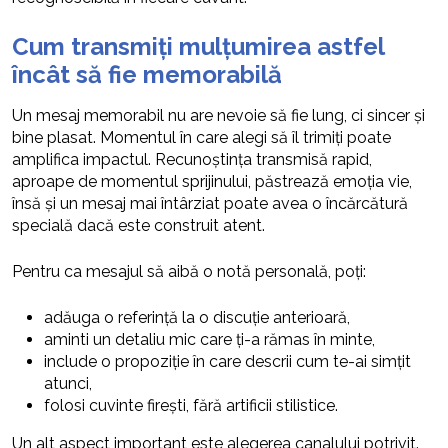
Cum transmiți mulțumirea astfel
încât să fie memorabilă
Un mesaj memorabil nu are nevoie să fie lung, ci sincer și
bine plasat. Momentul în care alegi să îl trimiți poate
amplifica impactul. Recunoștința transmisă rapid,
aproape de momentul sprijinului, păstrează emoția vie,
însă și un mesaj mai întârziat poate avea o încărcătură
specială dacă este construit atent.
Pentru ca mesajul să aibă o notă personală, poți:
adăuga o referință la o discuție anterioară,
aminti un detaliu mic care ți-a rămas în minte,
include o propoziție în care descrii cum te-ai simțit
atunci,
folosi cuvinte firești, fără artificii stilistice.
Un alt aspect important este alegerea canalului potrivit.