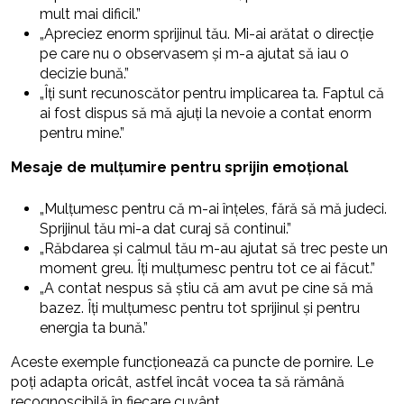
mult mai dificil.”
„Apreciez enorm sprijinul tău. Mi-ai arătat o direcție
pe care nu o observasem și m-a ajutat să iau o
decizie bună.”
„Îți sunt recunoscător pentru implicarea ta. Faptul că
ai fost dispus să mă ajuți la nevoie a contat enorm
pentru mine.”
Mesaje de mulțumire pentru sprijin emoțional
„Mulțumesc pentru că m-ai înțeles, fără să mă judeci.
Sprijinul tău mi-a dat curaj să continui.”
„Răbdarea și calmul tău m-au ajutat să trec peste un
moment greu. Îți mulțumesc pentru tot ce ai făcut.”
„A contat nespus să știu că am avut pe cine să mă
bazez. Îți mulțumesc pentru tot sprijinul și pentru
energia ta bună.”
Aceste exemple funcționează ca puncte de pornire. Le
poți adapta oricât, astfel încât vocea ta să rămână
recognoscibilă în fiecare cuvânt.