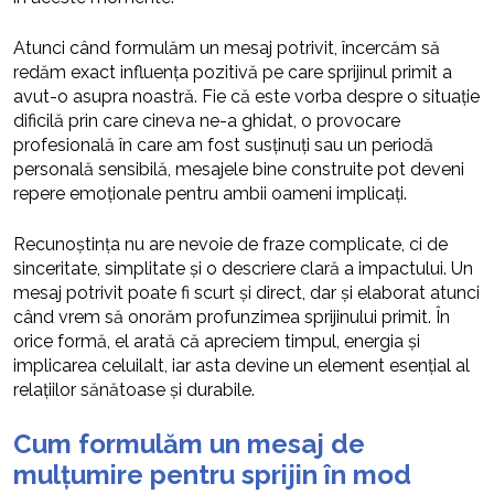
Atunci când formulăm un mesaj potrivit, încercăm să
redăm exact influența pozitivă pe care sprijinul primit a
avut-o asupra noastră. Fie că este vorba despre o situație
dificilă prin care cineva ne-a ghidat, o provocare
profesională în care am fost susținuți sau un periodă
personală sensibilă, mesajele bine construite pot deveni
repere emoționale pentru ambii oameni implicați.
Recunoștința nu are nevoie de fraze complicate, ci de
sinceritate, simplitate și o descriere clară a impactului. Un
mesaj potrivit poate fi scurt și direct, dar și elaborat atunci
când vrem să onorăm profunzimea sprijinului primit. În
orice formă, el arată că apreciem timpul, energia și
implicarea celuilalt, iar asta devine un element esențial al
relațiilor sănătoase și durabile.
Cum formulăm un mesaj de
mulțumire pentru sprijin în mod