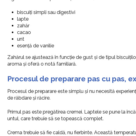
biscuiți simpli sau digestivi
lapte
zahăr
cacao
unt
esență de vanilie
Zahărul se ajustează în funcție de gust și de tipul biscui
aroma și oferă o notă familiară.
Procesul de preparare pas cu pas, ex
Procesul de preparare este simplu și nu necesită experiență
de răbdare și răcire.
Primul pas este pregătirea cremei. Laptele se pune la înc
untul, care trebuie să se topească complet.
Crema trebuie să fie caldă, nu fierbinte. Această temperatur