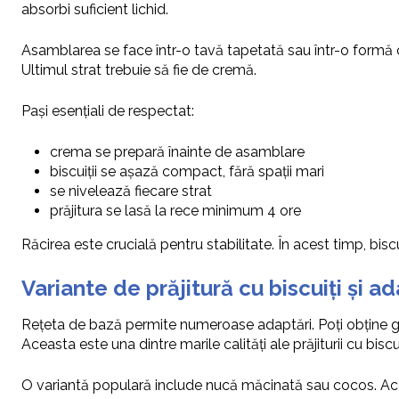
absorbi suficient lichid.
Asamblarea se face într-o tavă tapetată sau într-o formă cu
Ultimul strat trebuie să fie de cremă.
Pași esențiali de respectat:
crema se prepară înainte de asamblare
biscuiții se așază compact, fără spații mari
se nivelează fiecare strat
prăjitura se lasă la rece minimum 4 ore
Răcirea este crucială pentru stabilitate. În acest timp, bisc
Variante de prăjitură cu biscuiți și ad
Rețeta de bază permite numeroase adaptări. Poți obține g
Aceasta este una dintre marile calități ale prăjiturii cu biscui
O variantă populară include nucă măcinată sau cocos. Ace