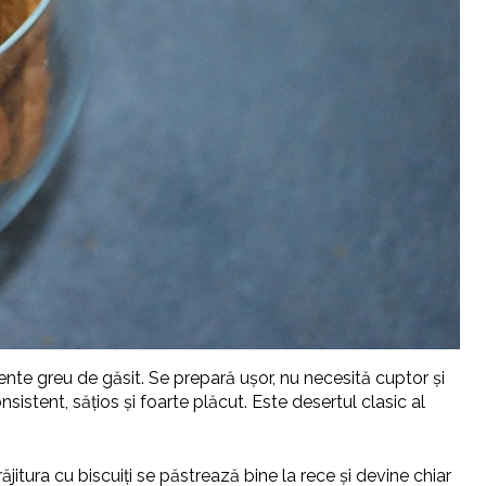
iente greu de găsit. Se prepară ușor, nu necesită cuptor și
sistent, sățios și foarte plăcut. Este desertul clasic al
răjitura cu biscuiți se păstrează bine la rece și devine chiar