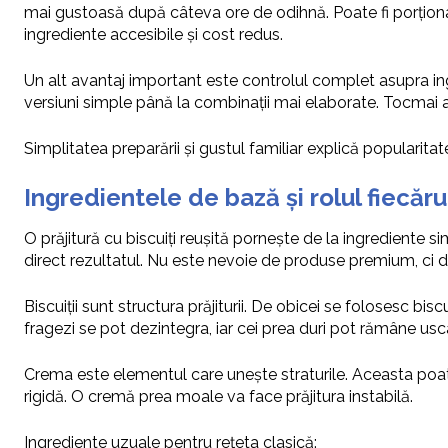
mai gustoasă după câteva ore de odihnă. Poate fi porționat
ingrediente accesibile și cost redus.
Un alt avantaj important este controlul complet asupra ingred
versiuni simple până la combinații mai elaborate. Tocmai ace
Simplitatea preparării și gustul familiar explică popularitat
Ingredientele de bază și rolul fiecăru
O prăjitură cu biscuiți reușită pornește de la ingrediente si
direct rezultatul. Nu este nevoie de produse premium, ci de 
Biscuiții sunt structura prăjiturii. De obicei se folosesc bisc
fragezi se pot dezintegra, iar cei prea duri pot rămâne usca
Crema este elementul care unește straturile. Aceasta poate 
rigidă. O cremă prea moale va face prăjitura instabilă.
Ingrediente uzuale pentru rețeta clasică: