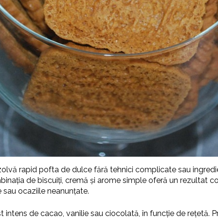
rezolvă rapid pofta de dulce fără tehnici complicate sau ingred
binația de biscuiți, cremă și arome simple oferă un rezultat con
ie sau ocaziile neanunțate.
st intens de cacao, vanilie sau ciocolată, în funcție de rețetă. P