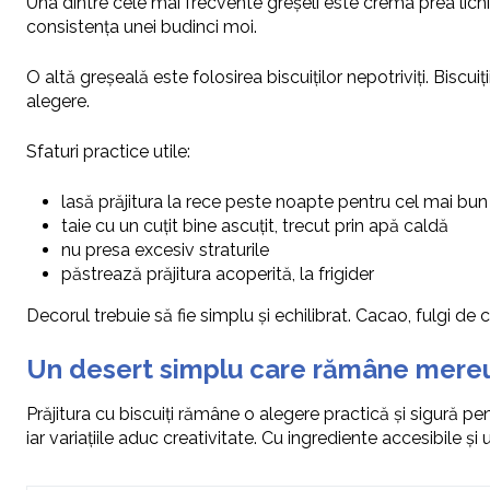
Una dintre cele mai frecvente greșeli este crema prea lichid
consistența unei budinci moi.
O altă greșeală este folosirea biscuiților nepotriviți. Biscui
alegere.
Sfaturi practice utile:
lasă prăjitura la rece peste noapte pentru cel mai bun
taie cu un cuțit bine ascuțit, trecut prin apă caldă
nu presa excesiv straturile
păstrează prăjitura acoperită, la frigider
Decorul trebuie să fie simplu și echilibrat. Cacao, fulgi de
Un desert simplu care rămâne mereu
Prăjitura cu biscuiți rămâne o alegere practică și sigură pe
iar variațiile aduc creativitate. Cu ingrediente accesibile