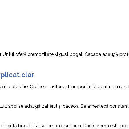
ților. Untul oferă cremozitate și gust bogat. Cacaoa adaugă pr
plicat clar
 în cofetărie. Ordinea pașilor este importantă pentru un rezul
ălzit, apoi se adaugă zahărul și cacaoa. Se amestecă constant 
ă ajută biscuiții să se înmoaie uniform. Dacă crema este prea f