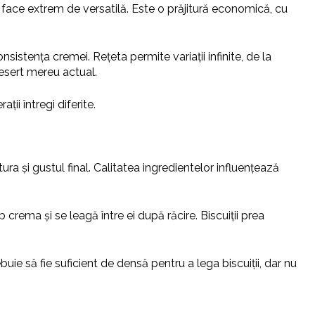
 face extrem de versatilă. Este o prăjitură economică, cu
sistența cremei. Rețeta permite variații infinite, de la
desert mereu actual.
ii întregi diferite.
ura și gustul final. Calitatea ingredientelor influențează
rb crema și se leagă între ei după răcire. Biscuiții prea
ie să fie suficient de densă pentru a lega biscuiții, dar nu