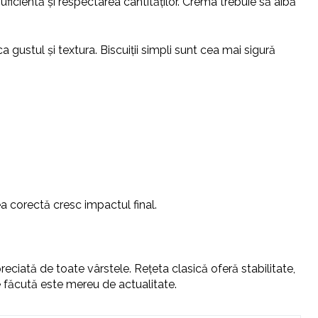
uficientă și respectarea cantităților. Crema trebuie să aibă
a gustul și textura. Biscuiții simpli sunt cea mai sigură
ea corectă cresc impactul final.
reciată de toate vârstele. Rețeta clasică oferă stabilitate,
ne făcută este mereu de actualitate.