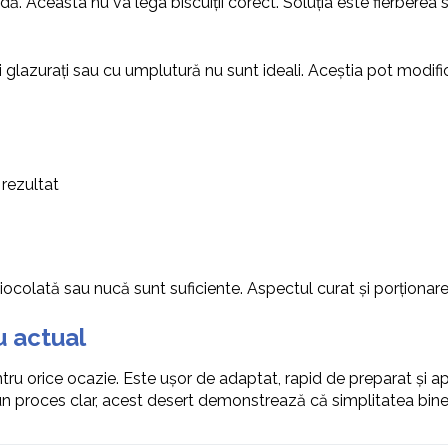
ă. Aceasta nu va lega biscuiții corect. Soluția este fierberea s
ții glazurați sau cu umplutură nu sunt ideali. Aceștia pot modific
 rezultat
 ciocolată sau nucă sunt suficiente. Aspectul curat și porționar
 actual
ntru orice ocazie. Este ușor de adaptat, rapid de preparat și ap
 și un proces clar, acest desert demonstrează că simplitatea bi