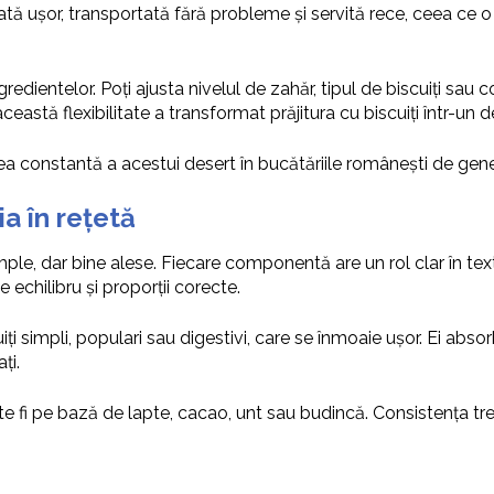
ă ușor, transportată fără probleme și servită rece, ceea ce o
ientelor. Poți ajusta nivelul de zahăr, tipul de biscuiți sau con
astă flexibilitate a transformat prăjitura cu biscuiți într-un 
ea constantă a acestui desert în bucătăriile românești de generaț
ia în rețetă
mple, dar bine alese. Fiecare componentă are un rol clar în text
echilibru și proporții corecte.
uiți simpli, populari sau digestivi, care se înmoaie ușor. Ei abso
ți.
fi pe bază de lapte, cacao, unt sau budincă. Consistența trebu