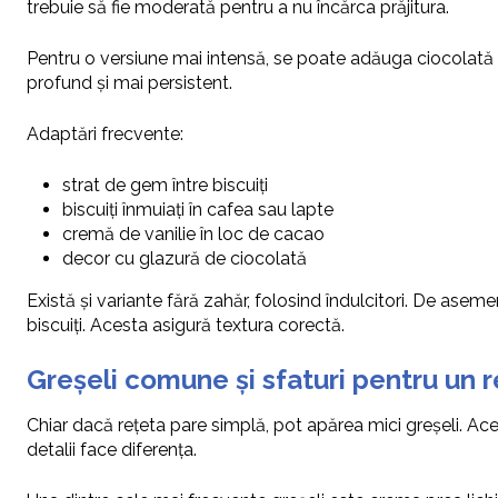
trebuie să fie moderată pentru a nu încărca prăjitura.
Pentru o versiune mai intensă, se poate adăuga ciocolată 
profund și mai persistent.
Adaptări frecvente:
strat de gem între biscuiți
biscuiți înmuiați în cafea sau lapte
cremă de vanilie în loc de cacao
decor cu glazură de ciocolată
Există și variante fără zahăr, folosind îndulcitori. De aseme
biscuiți. Acesta asigură textura corectă.
Greșeli comune și sfaturi pentru un r
Chiar dacă rețeta pare simplă, pot apărea mici greșeli. Ac
detalii face diferența.