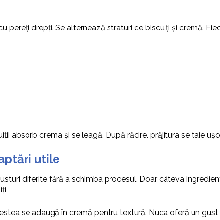
 pereți drepți. Se alternează straturi de biscuiți și cremă. Fi
uiții absorb crema și se leagă. După răcire, prăjitura se taie ușo
aptări utile
usturi diferite fără a schimba procesul. Doar câteva ingredie
ți.
stea se adaugă în cremă pentru textură. Nuca oferă un gust 