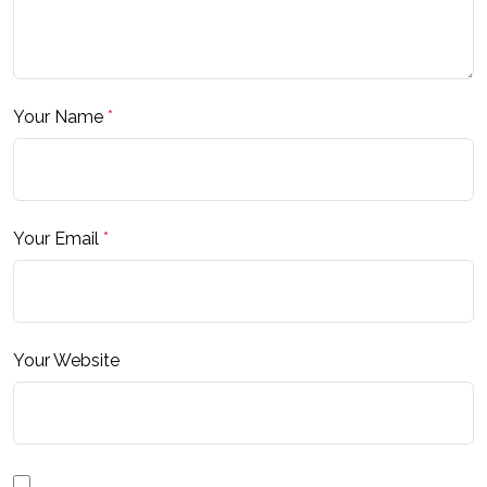
Your Name
*
Your Email
*
Your Website