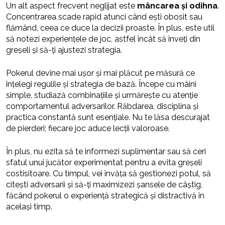
Un alt aspect frecvent neglijat este
mâncarea și odihna
.
Concentrarea scade rapid atunci când ești obosit sau
flămând, ceea ce duce la decizii proaste. În plus, este util
să notezi experiențele de joc, astfel încât să înveți din
greșeli și să-ți ajustezi strategia.
Pokerul devine mai ușor și mai plăcut pe măsură ce
înțelegi regulile și strategia de bază. Începe cu mâini
simple, studiază combinațiile și urmărește cu atenție
comportamentul adversarilor. Răbdarea, disciplina și
practica constantă sunt esențiale. Nu te lăsa descurajat
de pierderi; fiecare joc aduce lecții valoroase.
În plus, nu ezita să te informezi suplimentar sau să ceri
sfatul unui jucător experimentat pentru a evita greșeli
costisitoare. Cu timpul, vei învăța să gestionezi potul, să
citești adversarii și să-ți maximizezi șansele de câștig,
făcând pokerul o experiență strategică și distractivă în
același timp.