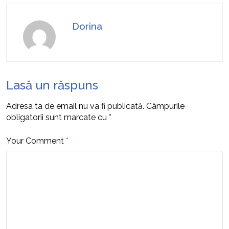
Dorina
Lasă un răspuns
Adresa ta de email nu va fi publicată.
Câmpurile
obligatorii sunt marcate cu
*
Your Comment
*