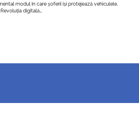
ental modul în care șoferii își protejează vehiculele,
 Revoluția digitală…