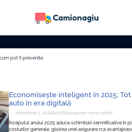
 cum pot fi prevenite
 fără să îți fie foame
a solară
i factura la electricitate
i cu zi
e tip de activitate
Economisește inteligent în 2025: Tot 
 cum pot fi prevenite
auto în era digitală
decembrie 2, 2024
Auto
Utile
asigurare rca
rca online
Începutul anului 2025 aduce schimbări semnificative în pia
costurilor generale, găsirea unei asigurare rca avantajoase 