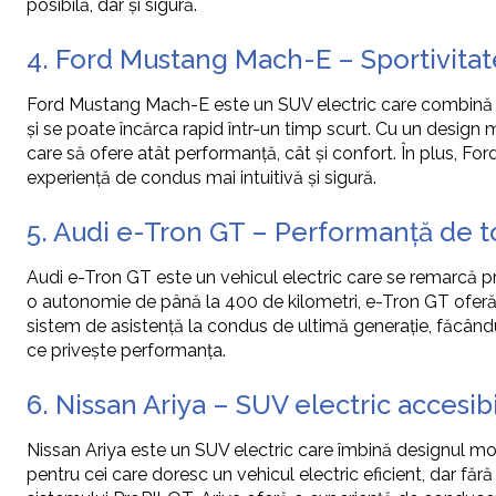
posibilă, dar și sigură.
4. Ford Mustang Mach-E – Sportivitate
Ford Mustang Mach-E este un SUV electric care combină p
și se poate încărca rapid într-un timp scurt. Cu un design 
care să ofere atât performanță, cât și confort. În plus, Fo
experiență de condus mai intuitivă și sigură.
5. Audi e-Tron GT – Performanță de to
Audi e-Tron GT este un vehicul electric care se remarcă pr
o autonomie de până la 400 de kilometri, e-Tron GT oferă o
sistem de asistență la condus de ultimă generație, făcând
ce privește performanța.
6. Nissan Ariya – SUV electric accesibil
Nissan Ariya este un SUV electric care îmbină designul mo
pentru cei care doresc un vehicul electric eficient, dar fără