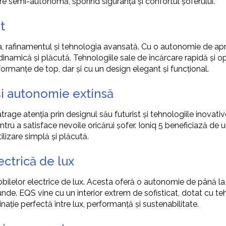
e semi-autonomă, sporind siguranța și confortul șoferului.
t
, rafinamentul și tehnologia avansată. Cu o autonomie de aprox
namică și plăcută. Tehnologiile sale de încărcare rapidă și op
formanțe de top, dar și cu un design elegant și funcțional.
și autonomie extinsă
 atrage atenția prin designul său futurist și tehnologiile inov
pentru a satisface nevoile oricărui șofer. Ioniq 5 beneficiază de
lizare simplă și plăcută.
ctrică de lux
elor electrice de lux. Acesta oferă o autonomie de până la 77
unde. EQS vine cu un interior extrem de sofisticat, dotat cu 
ație perfectă între lux, performanță și sustenabilitate.