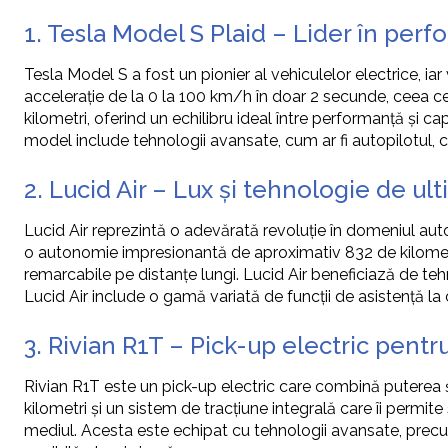
1. Tesla Model S Plaid – Lider în perf
Tesla Model S a fost un pionier al vehiculelor electrice, ia
accelerație de la 0 la 100 km/h în doar 2 secunde, ceea ce
kilometri, oferind un echilibru ideal între performanță și c
model include tehnologii avansate, cum ar fi autopilotul
2. Lucid Air – Lux și tehnologie de ul
Lucid Air reprezintă o adevărată revoluție în domeniul auto
o autonomie impresionantă de aproximativ 832 de kilometri
remarcabile pe distanțe lungi. Lucid Air beneficiază de teh
Lucid Air include o gamă variată de funcții de asistență la
3. Rivian R1T – Pick-up electric pentr
Rivian R1T este un pick-up electric care combină puterea ș
kilometri și un sistem de tracțiune integrală care îi permi
mediul. Acesta este echipat cu tehnologii avansate, precum