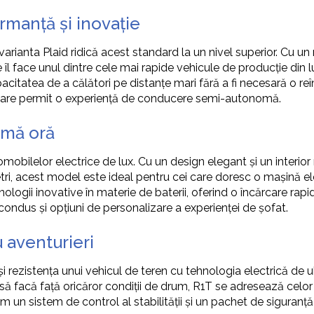
ormanță și inovație
r varianta Plaid ridică acest standard la un nivel superior. Cu 
 îl face unul dintre cele mai rapide vehicule de producție di
apacitatea de a călători pe distanțe mari fără a fi necesară o r
, care permit o experiență de conducere semi-autonomă.
timă oră
mobilelor electrice de lux. Cu un design elegant și un interior 
, acest model este ideal pentru cei care doresc o mașină ele
nologii inovative în materie de baterii, oferind o încărcare rap
 condus și opțiuni de personalizare a experienței de șofat.
u aventurieri
i rezistența unui vehicul de teren cu tehnologia electrică de
te să facă față oricăror condiții de drum, R1T se adresează celo
 un sistem de control al stabilității și un pachet de siguranț