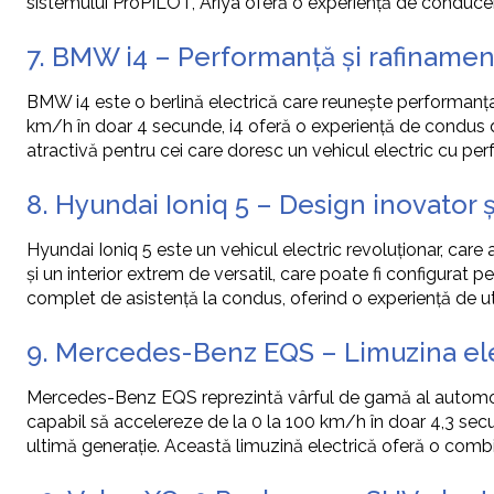
sistemului ProPILOT, Ariya oferă o experiență de conducer
7. BMW i4 – Performanță și rafinamen
BMW i4 este o berlină electrică care reunește performanța
km/h în doar 4 secunde, i4 oferă o experiență de condus di
atractivă pentru cei care doresc un vehicul electric cu per
8. Hyundai Ioniq 5 – Design inovator 
Hyundai Ioniq 5 este un vehicul electric revoluționar, care
și un interior extrem de versatil, care poate fi configurat 
complet de asistență la condus, oferind o experiență de uti
9. Mercedes-Benz EQS – Limuzina ele
Mercedes-Benz EQS reprezintă vârful de gamă al automobil
capabil să accelereze de la 0 la 100 km/h în doar 4,3 sec
ultimă generație. Această limuzină electrică oferă o combin