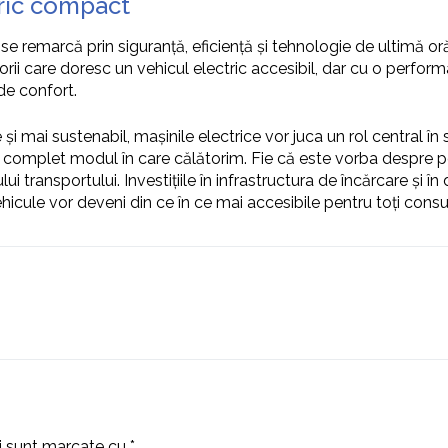
ric compact
remarcă prin siguranță, eficiență și tehnologie de ultimă or
ii care doresc un vehicul electric accesibil, dar cu o perform
 de confort.
și mai sustenabil, mașinile electrice vor juca un rol central î
ma complet modul în care călătorim. Fie că este vorba despre 
i transportului. Investițiile în infrastructura de încărcare și în
vehicule vor deveni din ce în ce mai accesibile pentru toți consu
ii sunt marcate cu
*