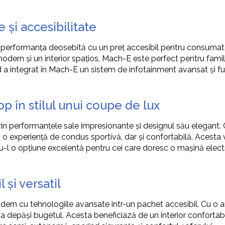
 și accesibilitate
erformanța deosebită cu un preț accesibil pentru consumato
modern și un interior spațios, Mach-E este perfect pentru famili
rd a integrat în Mach-E un sistem de infotainment avansat și fu
p în stilul unui coupe de lux
in performanțele sale impresionante și designul său elegant. 
 experiență de condus sportivă, dar și confortabilă. Acesta v
u-l o opțiune excelentă pentru cei care doresc o mașină electr
 și versatil
dern cu tehnologiile avansate într-un pachet accesibil. Cu o a
 a depăși bugetul. Acesta beneficiază de un interior confortabil