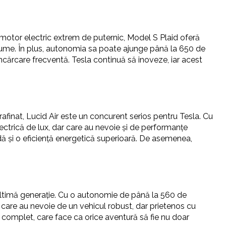
un motor electric extrem de puternic, Model S Plaid oferă
n lume. În plus, autonomia sa poate ajunge până la 650 de
eîncărcare frecventă. Tesla continuă să inoveze, iar acest
rafinat, Lucid Air este un concurent serios pentru Tesla. Cu
ctrică de lux, dar care au nevoie și de performanțe
idă și o eficiență energetică superioară. De asemenea,
 ultimă generație. Cu o autonomie de până la 560 de
r care au nevoie de un vehicul robust, dar prietenos cu
ă complet, care face ca orice aventură să fie nu doar