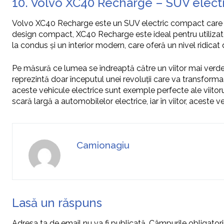
10. Volvo XC40 Recharge – SUV elect
Volvo XC40 Recharge este un SUV electric compact care se 
design compact, XC40 Recharge este ideal pentru utilizator
la condus și un interior modern, care oferă un nivel ridicat
Pe măsură ce lumea se îndreaptă către un viitor mai verde 
reprezintă doar începutul unei revoluții care va transfor
aceste vehicule electrice sunt exemple perfecte ale viitorulu
scară largă a automobilelor electrice, iar în viitor, aceste 
Camionagiu
Lasă un răspuns
Adresa ta de email nu va fi publicată.
Câmpurile obligator