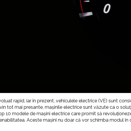
oluat rapid, iar în prezent, vehiculele electrice (VE) sunt consi
vin tot mai presante, mașinile electrice sunt văzute ca o solu
 top 10 modele de mașini electrice care promit să revoluționeze
bilitatea. Aceste mașini nu doar că vor schimba modul în care c