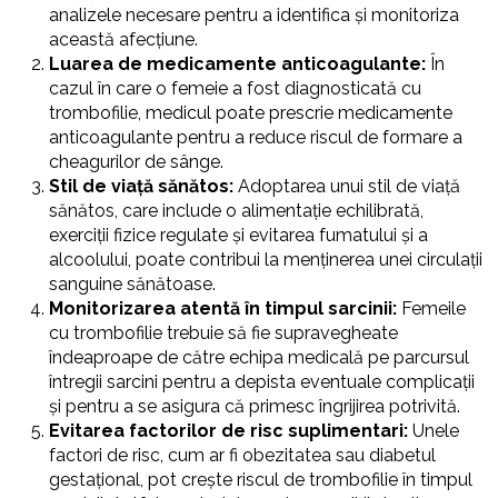
analizele necesare pentru a identifica și monitoriza
această afecțiune.
Luarea de medicamente anticoagulante:
În
cazul în care o femeie a fost diagnosticată cu
trombofilie, medicul poate prescrie medicamente
anticoagulante pentru a reduce riscul de formare a
cheagurilor de sânge.
Stil de viață sănătos:
Adoptarea unui stil de viață
sănătos, care include o alimentație echilibrată,
exerciții fizice regulate și evitarea fumatului și a
alcoolului, poate contribui la menținerea unei circulații
sanguine sănătoase.
Monitorizarea atentă în timpul sarcinii:
Femeile
cu trombofilie trebuie să fie supravegheate
îndeaproape de către echipa medicală pe parcursul
întregii sarcini pentru a depista eventuale complicații
și pentru a se asigura că primesc îngrijirea potrivită.
Evitarea factorilor de risc suplimentari:
Unele
factori de risc, cum ar fi obezitatea sau diabetul
gestațional, pot crește riscul de trombofilie în timpul