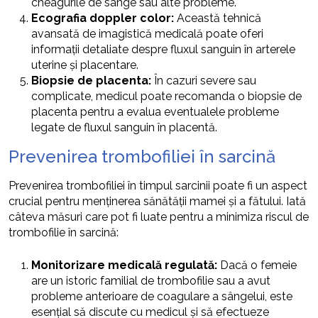
cheagurile de sânge sau alte probleme.
Ecografia doppler color:
Această tehnică
avansată de imagistică medicală poate oferi
informații detaliate despre fluxul sanguin în arterele
uterine și placentare.
Biopsie de placenta:
În cazuri severe sau
complicate, medicul poate recomanda o biopsie de
placenta pentru a evalua eventualele probleme
legate de fluxul sanguin în placentă.
Prevenirea trombofiliei în sarcină
Prevenirea trombofiliei în timpul sarcinii poate fi un aspect
crucial pentru menținerea sănătății mamei și a fătului. Iată
câteva măsuri care pot fi luate pentru a minimiza riscul de
trombofilie în sarcină:
Monitorizare medicală regulată:
Dacă o femeie
are un istoric familial de trombofilie sau a avut
probleme anterioare de coagulare a sângelui, este
esențial să discute cu medicul și să efectueze