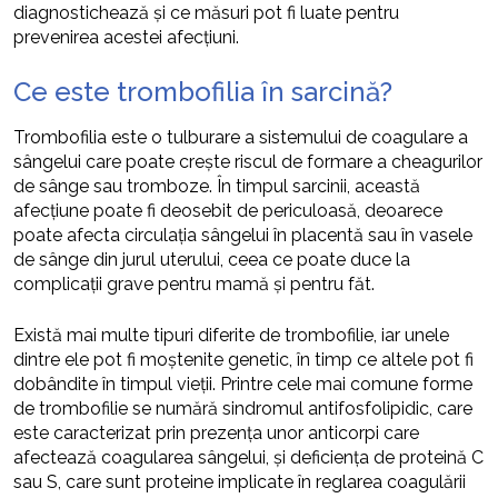
diagnostichează și ce măsuri pot fi luate pentru
prevenirea acestei afecțiuni.
Ce este trombofilia în sarcină?
Trombofilia este o tulburare a sistemului de coagulare a
sângelui care poate crește riscul de formare a cheagurilor
de sânge sau tromboze. În timpul sarcinii, această
afecțiune poate fi deosebit de periculoasă, deoarece
poate afecta circulația sângelui în placentă sau în vasele
de sânge din jurul uterului, ceea ce poate duce la
complicații grave pentru mamă și pentru făt.
Există mai multe tipuri diferite de trombofilie, iar unele
dintre ele pot fi moștenite genetic, în timp ce altele pot fi
dobândite în timpul vieții. Printre cele mai comune forme
de trombofilie se numără sindromul antifosfolipidic, care
este caracterizat prin prezența unor anticorpi care
afectează coagularea sângelui, și deficiența de proteină C
sau S, care sunt proteine implicate în reglarea coagulării