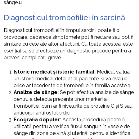
sângelui.
Diagnosticul trombofiliei în sarcină
Diagnosticul trombofiliei în timpul sarcinii poate fi o
provocare, deoarece simptomele pot fi neclare sau pot fi
similare cu cele ale altor afecțiuni. Cu toate acestea, este
esențial să se efectueze un diagnostic precoce pentru a
preveni complicații grave.
Istoric medical și istoric familial:
Medicul va lua
un istoric medical detaliat al pacientei și va evalua
orice antecedente de trombofilie în familia acesteia.
Analize de sânge:
Se pot efectua analize de sânge
pentru a detecta prezența unor markeri ai
trombofiliei, cum ar fi nivelurile de proteine C și S sau
anticorpii antifosfolipidici.
Ecografia doppler:
Această procedură poate fi
utilizată pentru a verifica fluxul sanguin în vasele de
sânge din zona pelvină și uterină, pentru a identifica