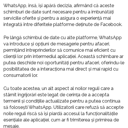
WhatsApp, însă, își apără decizia, afirmând că aceste
schimburi de date sunt necesare pentru a îmbunătăți
serviciile oferite și pentru a asigura o experiență mai
integrată între diferitele platforme deținute de Facebook.
Pe lângă schimbul de date cu alte platforme, WhatsApp
va introduce și opțiuni de mesagerie pentru afaceri,
permițând întreprinderilor să comunice mai eficient cu
clienții lor prin intermediul aplicației. Această schimbare ar
putea deschide noi oportunități pentru afaceri, oferindu-le
posibilitatea de a interacționa mai direct și mai rapid cu
consumatorii lor.
Cu toate acestea, un alt aspect al noilor reguli care a
stârnit îngrijorări este legat de cerința de a accepta
termenii și condițiile actualizate pentru a putea continua
să folosești WhatsApp. Utilizatorii care refuză să accepte
noile reguli riscă să își piardă accesul la funcționalitățile
esențiale ale aplicației, cum ar fi trimiterea și primirea de
mesaje.