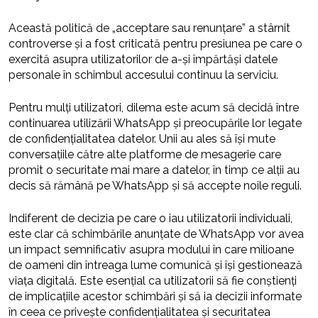
Această politică de „acceptare sau renunțare” a stârnit
controverse și a fost criticată pentru presiunea pe care o
exercită asupra utilizatorilor de a-și împărtăși datele
personale în schimbul accesului continuu la serviciu.
Pentru mulți utilizatori, dilema este acum să decidă între
continuarea utilizării WhatsApp și preocupările lor legate
de confidențialitatea datelor. Unii au ales să își mute
conversațiile către alte platforme de mesagerie care
promit o securitate mai mare a datelor, în timp ce alții au
decis să rămână pe WhatsApp și să accepte noile reguli.
Indiferent de decizia pe care o iau utilizatorii individuali,
este clar că schimbările anunțate de WhatsApp vor avea
un impact semnificativ asupra modului în care milioane
de oameni din întreaga lume comunică și își gestionează
viața digitală. Este esențial ca utilizatorii să fie conștienți
de implicațiile acestor schimbări și să ia decizii informate
în ceea ce privește confidențialitatea și securitatea