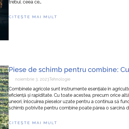
trebui, ceea ce…
CITEȘTE MAI MULT
Piese de schimb pentru combine: Cum 
noiembrie 3, 2023
Tehnologie
Combinele agricole sunt instrumente esențiale în agricultu
eficiență și rapiditate. Cu toate acestea, precum orice alt
uneori, înlocuirea pieselor uzate pentru a continua să fu
schimb potrivite pentru combine poate părea o sarcină dif
CITEȘTE MAI MULT