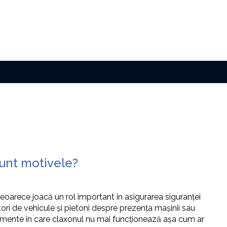
sunt motivele?
eoarece joacă un rol important în asigurarea siguranței
tori de vehicule și pietoni despre prezența mașinii sau
omente în care claxonul nu mai funcționează așa cum ar