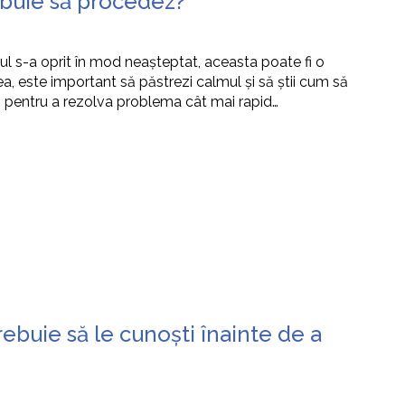
ebuie să procedez?
orul s-a oprit în mod neașteptat, aceasta poate fi o
a, este important să păstrezi calmul și să știi cum să
 și pentru a rezolva problema cât mai rapid…
trebuie să le cunoști înainte de a