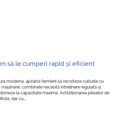
să le cumperi rapid și eficient
ra modernă, ajutând fermierii să recolteze culturile cu
ă mașinărie, combinele necesită întreținere regulată și,
ncționeze la capacitate maximă. Achiziționarea pieselor de
icilă, dar cu…