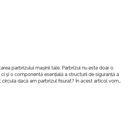
tarea parbrizului mașinii tale. Parbrizul nu este doar o
 ci și o componentă esențială a structurii de siguranță a
ot circula dacă am parbrizul fisurat? În acest articol vom…