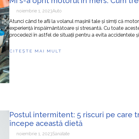
Mi s-a oprit motorul în mers. Cum tr
noiembrie 1, 2023
Auto
Atunci când te afli la volanul mașinii tale și simți că mot
experiență înspăimântătoare și stresantă. Cu toate aceste
procedezi în astfel de situații pentru a evita accidentele
CITEȘTE MAI MULT
Postul intermitent: 5 riscuri pe care 
începe această dietă
noiembrie 1, 2023
Sănătate