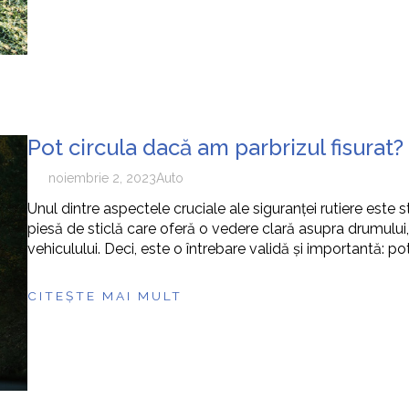
Pot circula dacă am parbrizul fisurat?
noiembrie 2, 2023
Auto
Unul dintre aspectele cruciale ale siguranței rutiere este s
piesă de sticlă care oferă o vedere clară asupra drumului,
vehiculului. Deci, este o întrebare validă și importantă: p
CITEȘTE MAI MULT