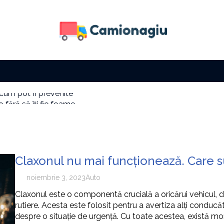
 fără să îți fie foame
a solară
i factura la electricitate
i cu zi
e tip de activitate
 cum pot fi prevenite
Claxonul nu mai funcționează. Care 
noiembrie 3, 2023
Auto
Claxonul este o componentă crucială a oricărui vehicul, d
rutiere. Acesta este folosit pentru a avertiza alți conducă
despre o situație de urgență. Cu toate acestea, există m