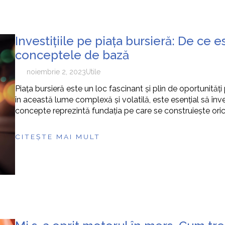
Investițiile pe piața bursieră: De ce e
conceptele de bază
noiembrie 2, 2023
Utile
Piața bursieră este un loc fascinant și plin de oportunităț
în această lume complexă și volatilă, este esențial să în
concepte reprezintă fundația pe care se construiește orice
CITEȘTE MAI MULT