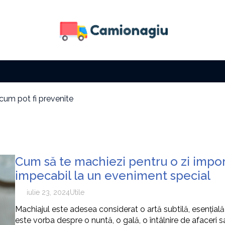
 cum pot fi prevenite
 fără să îți fie foame
a solară
i factura la electricitate
i cu zi
e tip de activitate
Cum să te machiezi pentru o zi import
 cum pot fi prevenite
impecabil la un eveniment special
iulie 23, 2024
Utile
Machiajul este adesea considerat o artă subtilă, esențial
este vorba despre o nuntă, o gală, o întâlnire de afaceri 