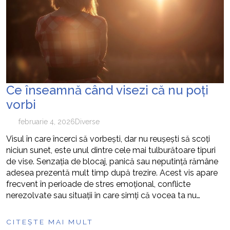
cum pot fi prevenite
Ce înseamnă când visezi că nu poți
vorbi
februarie 4, 2026
Diverse
Visul în care încerci să vorbești, dar nu reușești să scoți
niciun sunet, este unul dintre cele mai tulburătoare tipuri
de vise. Senzația de blocaj, panică sau neputință rămâne
adesea prezentă mult timp după trezire. Acest vis apare
frecvent în perioade de stres emoțional, conflicte
nerezolvate sau situații în care simți că vocea ta nu…
CITEȘTE MAI MULT