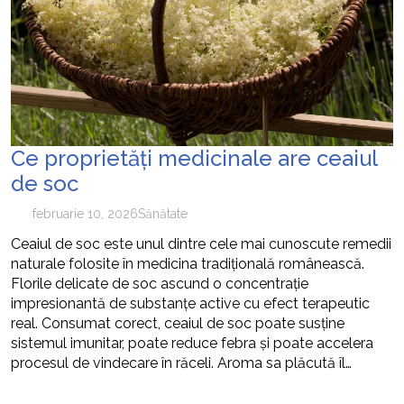
cum pot fi prevenite
Ce proprietăți medicinale are ceaiul
de soc
februarie 10, 2026
Sănătate
Ceaiul de soc este unul dintre cele mai cunoscute remedii
naturale folosite în medicina tradițională românească.
Florile delicate de soc ascund o concentrație
impresionantă de substanțe active cu efect terapeutic
real. Consumat corect, ceaiul de soc poate susține
sistemul imunitar, poate reduce febra și poate accelera
procesul de vindecare în răceli. Aroma sa plăcută îl…