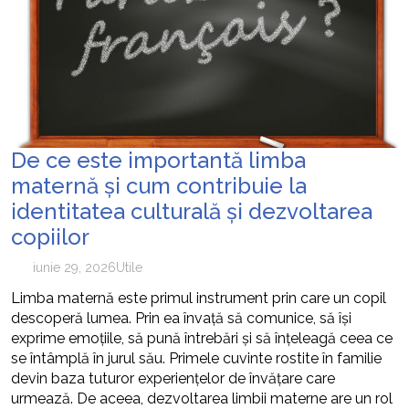
cum pot fi prevenite
De ce este importantă limba
maternă și cum contribuie la
identitatea culturală și dezvoltarea
copiilor
iunie 29, 2026
Utile
Limba maternă este primul instrument prin care un copil
descoperă lumea. Prin ea învață să comunice, să își
exprime emoțiile, să pună întrebări și să înțeleagă ceea ce
se întâmplă în jurul său. Primele cuvinte rostite în familie
devin baza tuturor experiențelor de învățare care
urmează. De aceea, dezvoltarea limbii materne are un rol