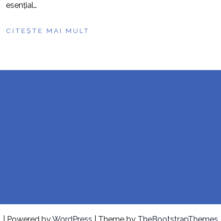
esențial…
CITEȘTE MAI MULT
| Powered by
WordPress
| Theme by
TheBootstrapThemes