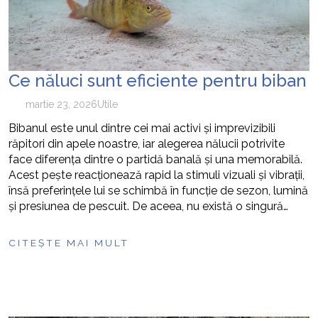
Ce năluci sunt eficiente pentru biban
martie 23, 2026
Utile
Bibanul este unul dintre cei mai activi și imprevizibili
răpitori din apele noastre, iar alegerea nălucii potrivite
face diferența dintre o partidă banală și una memorabilă.
Acest pește reacționează rapid la stimuli vizuali și vibrații,
însă preferințele lui se schimbă în funcție de sezon, lumină
și presiunea de pescuit. De aceea, nu există o singură…
CITEȘTE MAI MULT