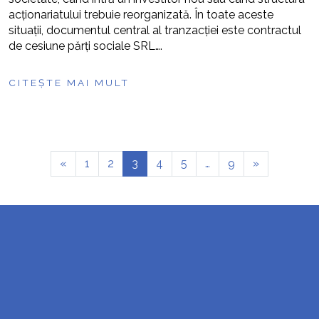
acționariatului trebuie reorganizată. În toate aceste
situații, documentul central al tranzacției este contractul
de cesiune părți sociale SRL….
CITEȘTE MAI MULT
«
1
2
3
4
5
…
9
»