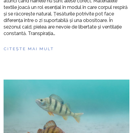
atunci când hainele nu sunt alese corect. Materialele
textile joacă un rol esențial în modul în care corpul respiră
și se răcorește natural. Țesăturile potrivite pot face
diferența între o zi suportabilă și una obositoare. În
sezonul cald, pielea are nevoie de libertate și ventilație
constantă. Transpirația…
CITEȘTE MAI MULT