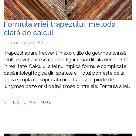
Formula ariei trapezului: metodă
clară de calcul
martie 9, 2026
Utile
Trapezul apare frecvent în exercițiile de geometrie, însă
mulți elevi îl privesc ca pe o figură mai dificilă decât este
în realitate. Calculul ariei nu implică formule complicate
dacă înțelegi logica din spatele ei. Totul pornește de la
ideea simplă că suprafața unui trapez depinde de
lungimea bazelor și de înălțimea dintre ele. Formula ariei…
CITEȘTE MAI MULT