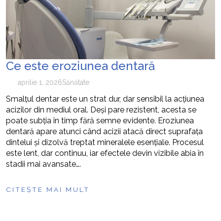
Ce este eroziunea dentară
aprilie 1, 2026
Sănătate
Smalțul dentar este un strat dur, dar sensibil la acțiunea
acizilor din mediul oral. Deși pare rezistent, acesta se
poate subția în timp fără semne evidente. Eroziunea
dentară apare atunci când acizii atacă direct suprafața
dintelui și dizolvă treptat mineralele esențiale. Procesul
este lent, dar continuu, iar efectele devin vizibile abia în
stadii mai avansate….
CITEȘTE MAI MULT