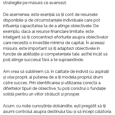
strategiile pe măsură ce avansezi.
De asemenea, este esențial să ții cont de resursele
disponibile și de circumstanțele individuale care pot
influența capacitatea ta de a atinge obiectivele. De
exemplu, dacă ai resurse financiare limitate, este
inteligent să îți concentrezi eforturile asupra obiectivelor
care necesită o investiție minimă de capital. În aceeași
măsură, este important să îți adaptezi obiectivele în
funcție de abilitățile și competențele tale, astfel încât să
poți atinge succesul fără a te supraextinde.
Am vrea să subliniem că, în calitate de individ cu aspirații
și vise proprii, ai puterea de a îți modela propriul drum
către succes. Prin identificarea și utilizarea corectă a
diferitelor tipuri de obiective, tu poți construi o fundație
solidă pentru un viitor strălucit și prosper.
Acum, cu noile cunoștințe dobândite, ești pregătit să îți
asumi controlul asupra destinului tău și să începi călătoria