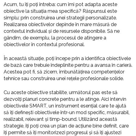
Acum, tu îți poți întreba: cum îmi pot adapta aceste
obiective la situația mea specifică? Răspunsul este
simplu: prin construirea unei strategii personalizate.
Realizarea obiectivelor depinde în mare măsură de
contextul individual și de resursele disponibile. Să ne
gândim, de exemplu, la procesul de atingere a
obiectivelor în contextul profesional.
În această situație, poți începe prin a identifica obiectivele
de bază care trebuie îndeplinite pentru a avansa în carieră.
Acestea pot fi, să zicem, îmbunătățirea competențelor
tehnice sau construirea unei rețele profesionale solide.
Cu aceste obiective stabilite, următorul pas este să
dezvolți planuri concrete pentru a le atinge. Aici intervin
obiectivele SMART, un instrument esențial care te ajută
să îți definești obiectivele într-un mod specific, măsurabil,
realizabil, relevant și timp-bound. Utilizând această
strategie, îți poți crea un plan de acțiune bine definit, care
îți permite să îți monitorizezi progresul și să îți ajustezi