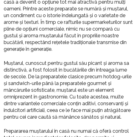
casă a devenit o opțiune tot mai atractivă pentru mulți
oameni. Printre aceste preparate se numără și muștarul,
un condiment cu o istorie îndelungată și o varietate de
arome și texturi. În timp ce rafturile supermarketurilor sunt
pline de opțiuni comerciale, nimic nu se compară cu
gustul și aroma muștarului făcut în propriile noastre
bucătării, respectând rețetele tradiționale transmise din
generație în generație.
Muștarul, cunoscut pentru gustul său picant și aroma sa
distinctivă, a fost folosit în bucătăriile din întreaga lume
de secole. De la preparatele clasice precum hotdog-urile
și sandwich-urile până la preparatele gourmet și
mâncărurile sofisticate, muștarul este un element
omniprezent în gastronomie. Cu toate acestea, multe
dintre variantele comerciale conțin aditivi, conservanți și
îndulcitori artificiali, ceea ce le face mai puțin atrăgătoare
pentru cei care caută să mănânce sănătos și natural.
Prepararea muștarului în casă nu numai că oferă control