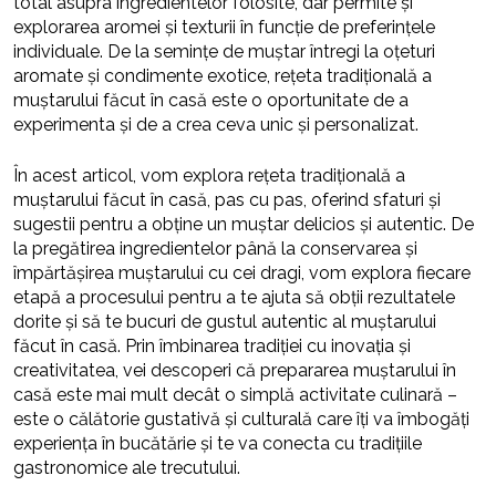
total asupra ingredientelor folosite, dar permite și
explorarea aromei și texturii în funcție de preferințele
individuale. De la semințe de muștar întregi la oțeturi
aromate și condimente exotice, rețeta tradițională a
muștarului făcut în casă este o oportunitate de a
experimenta și de a crea ceva unic și personalizat.
În acest articol, vom explora rețeta tradițională a
muștarului făcut în casă, pas cu pas, oferind sfaturi și
sugestii pentru a obține un muștar delicios și autentic. De
la pregătirea ingredientelor până la conservarea și
împărtășirea muștarului cu cei dragi, vom explora fiecare
etapă a procesului pentru a te ajuta să obții rezultatele
dorite și să te bucuri de gustul autentic al muștarului
făcut în casă. Prin îmbinarea tradiției cu inovația și
creativitatea, vei descoperi că prepararea muștarului în
casă este mai mult decât o simplă activitate culinară –
este o călătorie gustativă și culturală care îți va îmbogăți
experiența în bucătărie și te va conecta cu tradițiile
gastronomice ale trecutului.