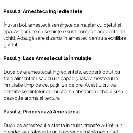
Pasul 2: Amestecă Ingredientele
Într-un bol, amestecă semințele de muștar cu oțetul și
apa. Asigură-te că semințele sunt complet acoperite de
lichid. Adaugă sare și zahăr în amestec pentru a echilibra
gustul.
Pasul 3: Lasa Amestecul la Înmuiație
După ce ai amestecat ingredientele, acoperă bolul cu
folie alimentară sau cu un capac și lasă amestecul la
înmuiație timp de cel puțin 24 de ore. Acest lucru va
permite semințelor de muștar să absoarbă lichidul și să-și
dezvolte aroma și textura.
Pasul 4: Procesează Amestecul
După ce amestecul a stat la înmuiat, transferă-l într-un
blender sau folosește un blender de mână pentru a-l