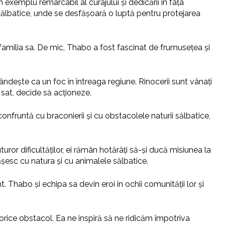
 exemplu remarcabil al curajului și dedicării în fața
 sălbatice, unde se desfășoară o luptă pentru protejarea
familia sa. De mic, Thabo a fost fascinat de frumusețea și
ndește ca un foc în întreaga regiune. Rinocerii sunt vânați
 sat, decide să acționeze.
onfruntă cu braconierii și cu obstacolele naturii sălbatice,
ror dificultăților, ei rămân hotărâți să-și ducă misiunea la
ășesc cu natura și cu animalele sălbatice.
inent. Thabo și echipa sa devin eroi în ochii comunității lor și
 orice obstacol. Ea ne inspiră să ne ridicăm împotriva