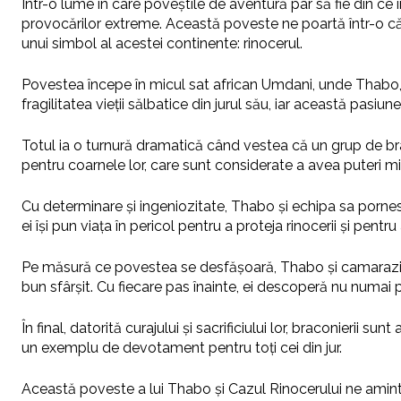
Într-o lume în care poveștile de aventură par să fie din ce 
provocărilor extreme. Această poveste ne poartă într-o căl
unui simbol al acestei continente: rinocerul.
Povestea începe în micul sat african Umdani, unde Thabo, u
fragilitatea vieții sălbatice din jurul său, iar această pasi
Totul ia o turnură dramatică când vestea că un grup de bra
pentru coarnele lor, care sunt considerate a avea puteri mi
Cu determinare și ingeniozitate, Thabo și echipa sa pornesc 
ei își pun viața în pericol pentru a proteja rinocerii și pent
Pe măsură ce povestea se desfășoară, Thabo și camarazii săi
bun sfârșit. Cu fiecare pas înainte, ei descoperă nu numai 
În final, datorită curajului și sacrificiului lor, braconierii sun
un exemplu de devotament pentru toți cei din jur.
Această poveste a lui Thabo și Cazul Rinocerului ne aminteșt