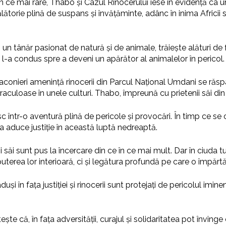
în ce mai rare, Thabo și Cazul Rinocerului iese în evidență ca un
ătorie plină de suspans și învățăminte, adânc în inima Africii
n tânăr pasionat de natură și de animale, trăiește alături de 
une l-a condus spre a deveni un apărător al animalelor în pericol.
conieri amenință rinocerii din Parcul Național Umdani se răspâ
raculoase în unele culturi. Thabo, împreună cu prietenii săi din
într-o aventură plină de pericole și provocări. În timp ce se c
ru a aduce justiție în această luptă nedreaptă.
 sunt pus la încercare din ce în ce mai mult. Dar în ciuda tutu
puterea lor interioară, ci și legătura profundă pe care o împărt
t aduși în fața justiției și rinocerii sunt protejați de pericolul im
e că, în fața adversității, curajul și solidaritatea pot învinge