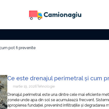
 cum pot fi prevenite
 fără să îți fie foame
a solară
i factura la electricitate
i cu zi
e tip de activitate
Ce este drenajul perimetral și cum p
 cum pot fi prevenite
martie 19, 2026
Tehnologie
Drenajul perimetral este una dintre cele mai eficiente meto
zonele unde apa din sol se acumulează frecvent. Sistemul
apropierea fundației, prevenind infiltrațiile și degradarea