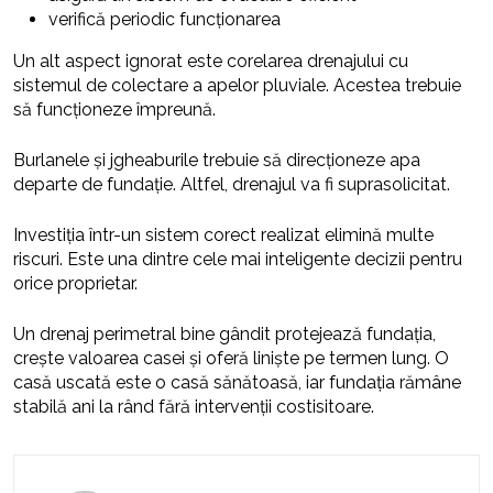
verifică periodic funcționarea
Un alt aspect ignorat este corelarea drenajului cu
sistemul de colectare a apelor pluviale. Acestea trebuie
să funcționeze împreună.
Burlanele și jgheaburile trebuie să direcționeze apa
departe de fundație. Altfel, drenajul va fi suprasolicitat.
Investiția într-un sistem corect realizat elimină multe
riscuri. Este una dintre cele mai inteligente decizii pentru
orice proprietar.
Un drenaj perimetral bine gândit protejează fundația,
crește valoarea casei și oferă liniște pe termen lung. O
casă uscată este o casă sănătoasă, iar fundația rămâne
stabilă ani la rând fără intervenții costisitoare.