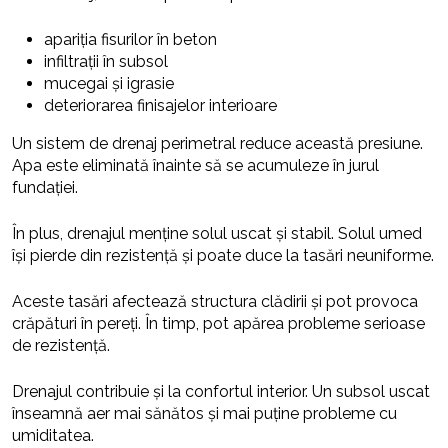
apariția fisurilor în beton
infiltrații în subsol
mucegai și igrasie
deteriorarea finisajelor interioare
Un sistem de drenaj perimetral reduce această presiune.
Apa este eliminată înainte să se acumuleze în jurul
fundației.
În plus, drenajul menține solul uscat și stabil. Solul umed
își pierde din rezistență și poate duce la tasări neuniforme.
Aceste tasări afectează structura clădirii și pot provoca
crăpături în pereți. În timp, pot apărea probleme serioase
de rezistență.
Drenajul contribuie și la confortul interior. Un subsol uscat
înseamnă aer mai sănătos și mai puține probleme cu
umiditatea.