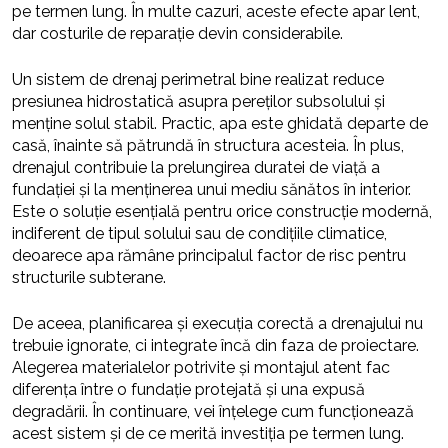
pe termen lung. În multe cazuri, aceste efecte apar lent,
dar costurile de reparație devin considerabile.
Un sistem de drenaj perimetral bine realizat reduce
presiunea hidrostatică asupra pereților subsolului și
menține solul stabil. Practic, apa este ghidată departe de
casă, înainte să pătrundă în structura acesteia. În plus,
drenajul contribuie la prelungirea duratei de viață a
fundației și la menținerea unui mediu sănătos în interior.
Este o soluție esențială pentru orice construcție modernă,
indiferent de tipul solului sau de condițiile climatice,
deoarece apa rămâne principalul factor de risc pentru
structurile subterane.
De aceea, planificarea și execuția corectă a drenajului nu
trebuie ignorate, ci integrate încă din faza de proiectare.
Alegerea materialelor potrivite și montajul atent fac
diferența între o fundație protejată și una expusă
degradării. În continuare, vei înțelege cum funcționează
acest sistem și de ce merită investiția pe termen lung.